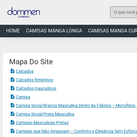
O
que
você
HOME
CAMISAS MANGA LONGA
CAMISAS MANGA CU
procura?
Mapa Do Site
Calçados
Calçados femininos
Calçados masculinos
Camisa
Camisa Social Branca Masculina Direto da Fábrica – Microfibra
Camisa Social Preta Masculina
Camisas Masculinas Pretas
Camisas que Não Amassam – Conforto e Elegância Sem Esforç