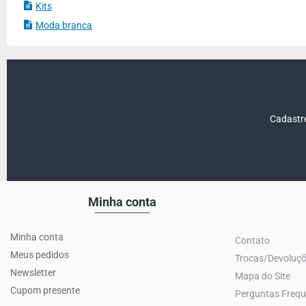
Kits
Moda branca
Cadastre
Minha conta
Minha conta
Contato
Meus pedidos
Trocas/Devoluç
Newsletter
Mapa do Site
Cupom presente
Perguntas Frequ