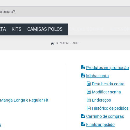
RTA
KITS
CAMISAS POLOS
CALÇAS SOCIAIS
ACESSÓR
MAPA DO SITE
HOME
Produtos em promoção
Minha conta
Detalhes da conta
Modificar senha
, Manga Longa e Regular Fit
Endereços
Histórico de pedidos
Carrinho de compras
o
Finalizar pedido