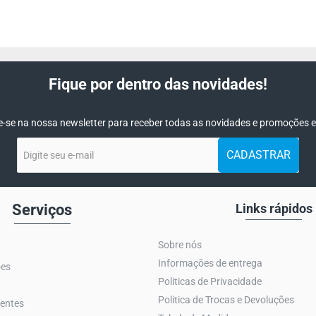
Fique por dentro das novidades!
-se na nossa newsletter para receber todas as novidades e promoções e
Digite
CADASTRAR
seu
e-
mail
Serviços
Links rápidos
Sobre nós
Informações de entrega
ões
Politicas de Privacidade
Politica de Trocas e Devoluções
entes