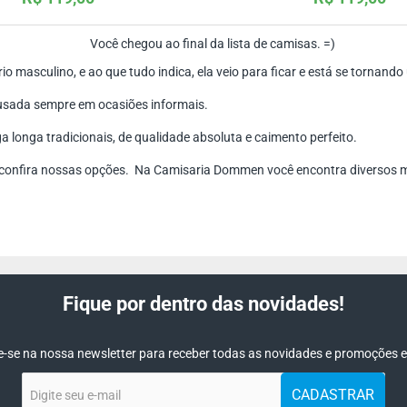
Você chegou ao final da lista de camisas. =)
 masculino, e ao que tudo indica, ela veio para ficar e está se tornan
r usada sempre em ocasiões informais.
onga tradicionais, de qualidade absoluta e caimento perfeito.
 confira nossas opções. Na Camisaria Dommen você encontra diversos 
Fique por dentro das novidades!
-se na nossa newsletter para receber todas as novidades e promoções e
Digite
CADASTRAR
seu