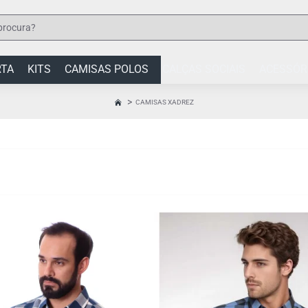
RTA
KITS
CAMISAS POLOS
CALÇAS SOCIAIS
ACESSÓR
CAMISAS XADREZ
HOME