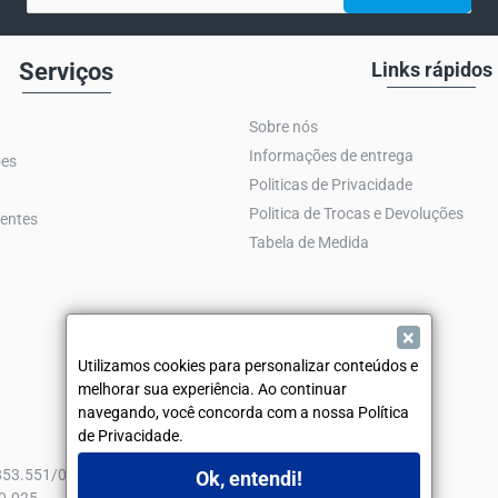
e-
mail
Serviços
Links rápidos
Sobre nós
Informações de entrega
ões
Politicas de Privacidade
Politica de Trocas e Devoluções
entes
Tabela de Medida
×
Utilizamos cookies para personalizar conteúdos e
melhorar sua experiência. Ao continuar
navegando, você concorda com a nossa Política
de Privacidade.
.853.551/0001-21
Ok, entendi!