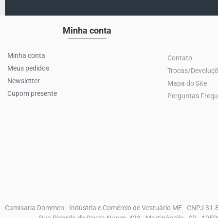
Minha conta
Minha conta
Contato
Meus pedidos
Trocas/Devoluç
Newsletter
Mapa do Site
Cupom presente
Perguntas Frequ
Camisaria Dommen - Indústria e Comércio de Vestuário ME - CNPJ 31