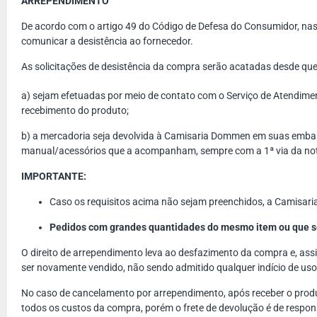
ARREPENDIMENTO
De acordo com o artigo 49 do Código de Defesa do Consumidor, nas 
comunicar a desistência ao fornecedor.
As solicitações de desistência da compra serão acatadas desde que
a) sejam efetuadas por meio de contato com o Serviço de Atendimen
recebimento do produto;
b) a mercadoria seja devolvida à Camisaria Dommen em suas embalag
manual/acessórios que a acompanham, sempre com a 1ª via da nota f
IMPORTANTE:
Caso os requisitos acima não sejam preenchidos, a Camisari
Pedidos com grandes quantidades do mesmo item ou que se
O direito de arrependimento leva ao desfazimento da compra e, assi
ser novamente vendido, não sendo admitido qualquer indício de us
No caso de cancelamento por arrependimento, após receber o produt
todos os custos da compra, porém o frete de devolução é de respons