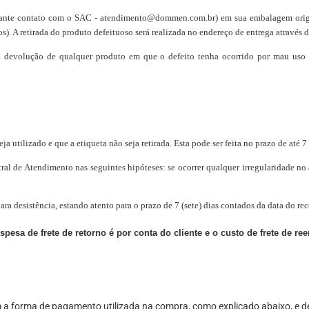
ante contato com o SAC -
atendimento@dommen.com.br
) em sua embalagem orig
. A retirada do produto defeituoso será realizada no endereço de entrega através de
a devolução de qualquer produto em que o defeito tenha ocorrido por mau uso p
a utilizado e que a etiqueta não seja retirada. Esta pode ser feita no prazo de até 
 de Atendimento nas seguintes hipóteses: se ocorrer qualquer irregularidade no a
ra desistência, estando atento para o prazo de 7 (sete) dias contados da data do re
a de frete de retorno é por conta do cliente e o custo de frete de ree
om a forma de pagamento utilizada na compra, como explicado abaixo, e 