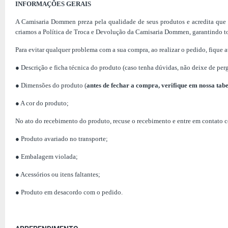
INFORMAÇÕES GERAIS
A Camisaria Dommen preza pela qualidade de seus produtos e acredita que 
criamos a Política de Troca e Devolução da Camisaria Dommen, garantindo tod
Para evitar qualquer problema com a sua compra, ao realizar o pedido, fique 
● Descrição e ficha técnica do produto (caso tenha dúvidas, não deixe de perg
● Dimensões do produto (
antes de fechar a compra,
verifique em
nossa tab
● A cor do produto;
No ato do recebimento do produto, recuse o recebimento e entre em contato c
● Produto avariado no transporte;
● Embalagem violada;
● Acessórios ou itens faltantes;
● Produto em desacordo com o pedido.