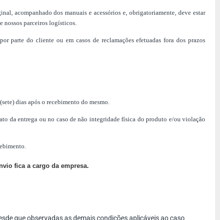
inal, acompanhado dos manuais e acessórios e, obrigatoriamente, deve estar
 nossos parceiros logísticos.
or parte do cliente ou em casos de reclamações efetuadas fora dos prazos
7 (sete) dias após o recebimento do mesmo.
to da entrega ou no caso de não integridade física do produto e/ou violação
cebimento.
nvio fica a cargo da empresa.
desde que observadas as demais condições aplicáveis ao caso