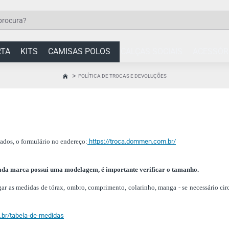
RTA
KITS
CAMISAS POLOS
CALÇAS SOCIAIS
ACESSÓR
POLÍTICA DE TROCAS E DEVOLUÇÕES
HOME
dados, o formulário no endereço:
https://troca.dommen.com.br/
da marca possui uma modelagem, é importante verificar o tamanho.
egar as medidas de tórax, ombro, comprimento, colarinho, manga - se necessário ci
br/tabela-de-medidas