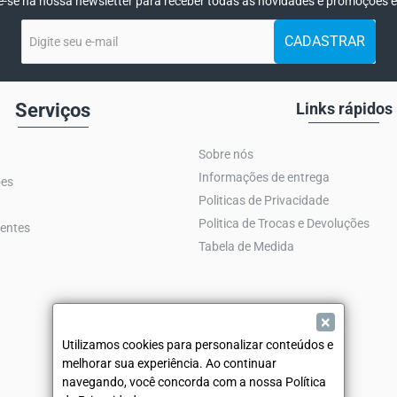
-se na nossa newsletter para receber todas as novidades e promoções e
Digite
CADASTRAR
seu
e-
mail
Serviços
Links rápidos
Sobre nós
Informações de entrega
ões
Politicas de Privacidade
Politica de Trocas e Devoluções
entes
Tabela de Medida
×
Utilizamos cookies para personalizar conteúdos e
melhorar sua experiência. Ao continuar
navegando, você concorda com a nossa Política