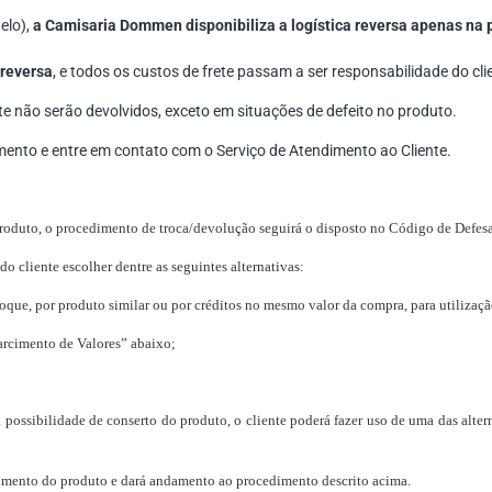
elo),
a Camisaria Dommen disponibiliza a logística reversa apenas na 
 reversa
, e todos os custos de frete passam a ser responsabilidade do cli
te não serão devolvidos, exceto em situações de defeito no produto.
mento e entre em contato com o Serviço de Atendimento ao Cliente.
 produto, o procedimento de troca/devolução seguirá o disposto no Código de Defe
 do cliente escolher dentre as seguintes alternativas:
estoque, por produto similar ou por créditos no mesmo valor da compra, para utiliz
sarcimento de Valores” abaixo;
á possibilidade de conserto do produto, o cliente poderá fazer uso de uma das alte
imento do produto e dará andamento ao procedimento descrito acima.