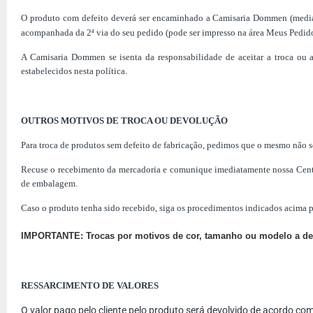
O produto com defeito deverá ser encaminhado a Camisaria Dommen (medi
acompanhada da 2ª via do seu pedido (pode ser impresso na área Meus Pedidos)
A Camisaria Dommen se isenta da responsabilidade de aceitar a troca ou 
estabelecidos nesta política.
OUTROS MOTIVOS DE TROCA OU DEVOLUÇÃO
Para troca de produtos sem defeito de fabricação, pedimos que o mesmo não sej
Recuse o recebimento da mercadoria e comunique imediatamente nossa Central
de embalagem.
Caso o produto tenha sido recebido, siga os procedimentos indicados acima pa
IMPORTANTE: Trocas por motivos de cor, tamanho ou modelo a despes
RESSARCIMENTO DE VALORES
O valor pago pelo cliente pelo produto será devolvido de acordo c