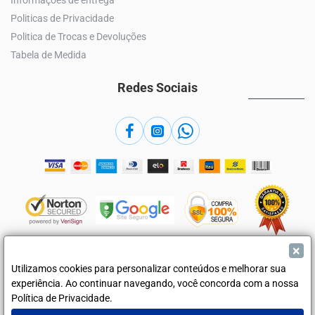
Informações de entrega
Politicas de Privacidade
Politica de Trocas e Devoluções
Tabela de Medida
Redes Sociais
×
Utilizamos cookies para personalizar conteúdos e melhorar sua
experiência. Ao continuar navegando, você concorda com a nossa
Verificada por
Política de Privacidade.