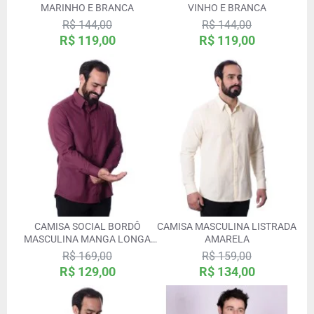
MARINHO E BRANCA
VINHO E BRANCA
R$ 144,00
R$ 144,00
R$ 119,00
R$ 119,00
CAMISA SOCIAL BORDÔ
CAMISA MASCULINA LISTRADA
MASCULINA MANGA LONGA
AMARELA
DE ALGODÃO
R$ 169,00
R$ 159,00
R$ 129,00
R$ 134,00