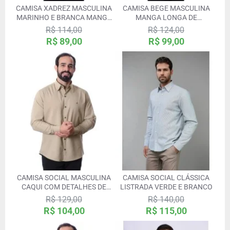
CAMISA XADREZ MASCULINA
CAMISA BEGE MASCULINA
MARINHO E BRANCA MANGA
MANGA LONGA DE
CURTA
MICROFIBRA
R$ 114,00
R$ 124,00
R$ 89,00
R$ 99,00
CAMISA SOCIAL MASCULINA
CAMISA SOCIAL CLÁSSICA
CAQUI COM DETALHES DE
LISTRADA VERDE E BRANCO
MICROFIBRA MANGA LONGA
R$ 129,00
R$ 140,00
R$ 104,00
R$ 115,00