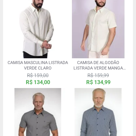
CAMISA MASCULINA LISTRADA
CAMISA DE ALGODÃO
VERDE CLARO
LISTRADA VERDE MANGA
CURTA
R$ 159,00
R$ 159,99
R$ 134,00
R$ 134,99