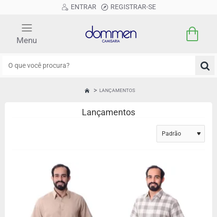
ENTRAR
REGISTRAR-SE
O
que
você
LANÇAMENTOS
HOME
procura?
Lançamentos