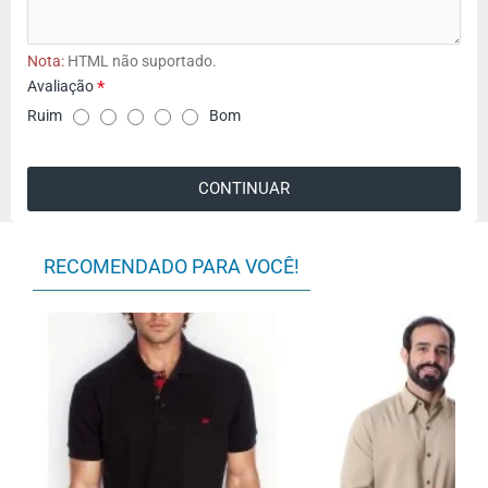
Nota:
HTML não suportado.
Avaliação
A
Ruim
Bom
v
a
CONTINUAR
l
i
a
RECOMENDADO PARA VOCÊ!
ç
ã
o