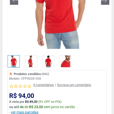
FORA DE ESTOQUE
Produtos vendidos:
8462
Modelo:
CPP00281300
0 comentários
|
Escreva um comentário
R$ 94,00
À vista por
R$ 89,30
(
5% OFF no PIX)
ou até
4
x
de
R$ 23,50
sem juros no cartão
-
ver mais parcelas