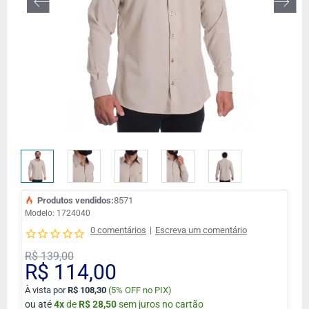
Produtos vendidos:
8571
Modelo:
1724040
0 comentários
|
Escreva um comentário
R$ 139,00
R$ 114,00
À vista por
R$ 108,30
(
5% OFF no PIX)
ou até
4
x
de
R$ 28,50
sem juros no cartão