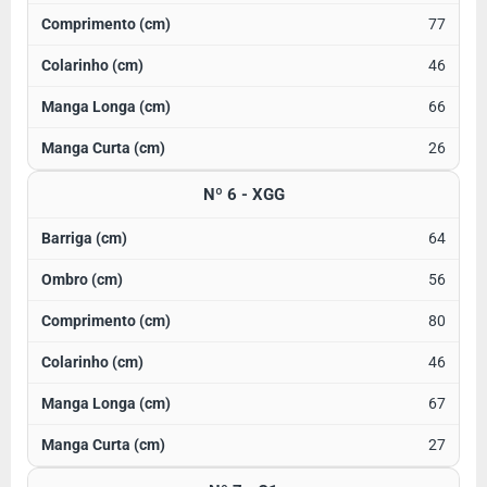
77
46
66
26
Nº 6 - XGG
64
56
80
46
67
27