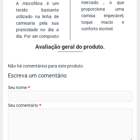
mercado
, o que
A microfibra é um
seu produto.
proporciona uma
tecido bastante
Você precisa ter uma camisa caqui casual
camisa impecável,
utilizado na linha de
toque macio e
camisaria pela sua
Se existe uma camisa que precisamos ter no guarda-roupas é
conforto incrível.
praticidade no dia a
Camisa casual caqui
. A
camisa casual
é uma ótima escolha
dia. Por ser composto
para o dia-a-dia, seja para trabalho ou para o lazer. É uma
camisa de cor básica, tradicional, combina com praticamente
Avaliação geral do produto.
tudo. Use essa camisa casual para trabalho, reuniões, viagens
e para o lazer. Não tenha medo!
Não há comentários para este produto.
Confira mais camisas de manga longa em nossa categoria
Escreva um comentário
Camisas manga longa
Seu nome
Seu comentário