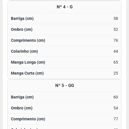
Nº 4 - G
58
52
76
44
65
25
Nº 5 - GG
60
54
77