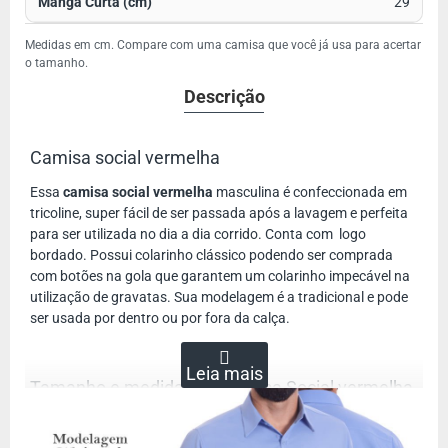
29
Medidas em cm. Compare com uma camisa que você já usa para acertar
o tamanho.
Descrição
Camisa social vermelha
Essa
camisa social vermelha
masculina é confeccionada em
tricoline, super fácil de ser passada após a lavagem e perfeita
para ser utilizada no dia a dia corrido. Conta com logo
bordado. Possui colarinho clássico podendo ser comprada
com botões na gola que garantem um colarinho impecável na
utilização de gravatas. Sua modelagem é a tradicional e pode
ser usada por dentro ou por fora da calça.
Tamanho e medidas da Camisa Social vermelha
A melhor forma hoje em dia de escolher uma camisa pela
internet é tendo uma fita métrica e aquela sua camisa