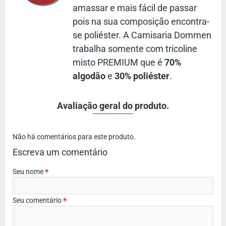
amassar e mais fácil de passar
possa acompanhar a entrega do seu produto.
pois na sua composição encontra-
Você precisa ter uma camisa social vermelha
se poliéster. A Camisaria Dommen
Se existe uma camisa que precisamos ter no guarda-roupas é
trabalha somente com tricoline
camisa social vermelha. A camisa social vermelha é uma ótima
misto PREMIUM que é
70%
escolha para o dia-a-dia, seja para trabalho ou para o lazer. É
algodão
e
30% poliéster
.
uma camisa de cor básica, tradicional, combina com
praticamente tudo.
Use essa camisa social para trabalho, reuniões, viagens e para
Avaliação geral do produto.
o lazer. Não tenha medo!
Veja também todas nossa categoria de
Não há comentários para este produto.
camisas de tricoline manga l
onga
Escreva um comentário
Confira nossa seção de
camisa social
Você poderá gostar de
camisa casual
Seu nome
Seu comentário