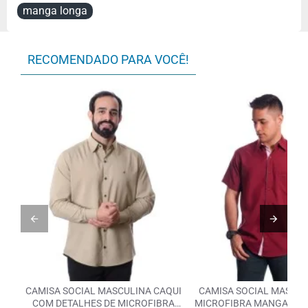
Manga
Manga Curta
manga longa
Tecido
Misto
Referência
Detalhe
RECOMENDADO PARA VOCÊ!
Botão Colarinho
Opcional
CAMISA SOCIAL MASCULINA CAQUI
CAMISA SOCIAL MASCUL
COM DETALHES DE MICROFIBRA
MICROFIBRA MANGA CUR