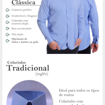
preferida do lado, tendo isso compare com nossa tabela de
tamanho. Não tem problema se ficar com até 1,5cm de
diferença em suas medidas, e caso precise trocar, a primeira
troca é grátis
Camisa social vermelha e sua
composição e qualidade
A tricoline é um tecido bastante utilizado na linha de camisaria
pela sua praticidade no dia a dia. Por ser composto de fibras
70% algodão e 30% poliéster, é um tecido extremamente
resistente, não mancha, não amassa e não desbota
facilmente.
Sugestão de uso - Camisa Social vermelha
Por ser uma camisa tradicional, pode ser usada com jeans ou
calças sociais
. Você também pode dar um look casual usando
ela aberta com camiseta vermelha por baixo e uma bermuda.