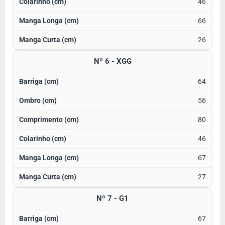
46
66
26
Nº 6 - XGG
64
56
80
46
67
27
Nº 7 - G1
67