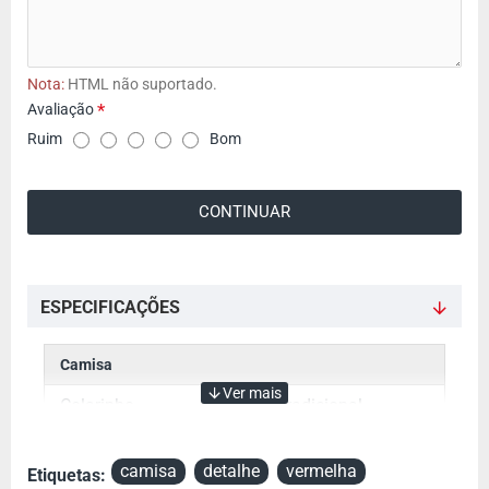
Nota:
HTML não suportado.
Avaliação
A
Ruim
Bom
v
a
CONTINUAR
l
i
a
ç
ESPECIFICAÇÕES
ã
o
Camisa
Colarinho
Tradicional
Cor
Vermelha
camisa
detalhe
vermelha
Etiquetas: