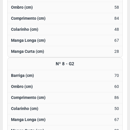
58
84
48
67
28
Nº 8 - G2
70
60
86
50
67