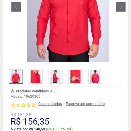
Produtos vendidos:
8456
Modelo:
10620300
0 comentários
|
Escreva um comentário
R$ 181,35
R$ 156,35
À vista por
R$ 148,53
(
5% OFF no PIX)