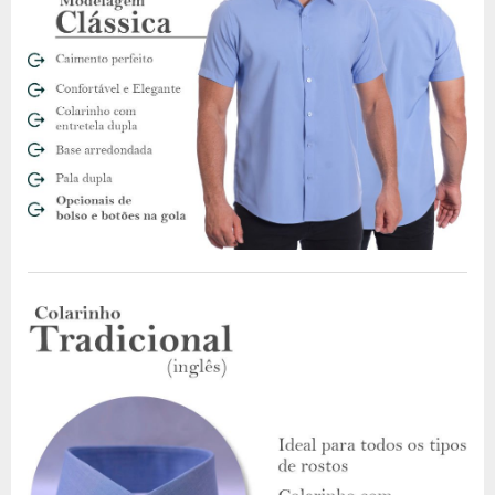
cinto de couro e sapatos de couro para completar o
visual.
Com shorts coloridos: Combine sua camisa palha com
shorts em cores vivas para um visual descontraído e
alegre. Use com sapatos casuais para um visual mais
relaxado.
Com calças de sarja: Para um visual casual e
confortável, combine sua camisa palha com calças de
sarja em tons neutros. Use com tênis para um visual
mais descontraído.
Sob um blazer: Use sua camisa palha por baixo de um
blazer para um visual elegante e formal. Combine com
calças de alfaiataria e sapatos sociais para completar o
visual.
Com uma gravata borboleta: Adicione um toque de
elegância ao seu visual usando sua camisa palha com
uma gravata borboleta. Combine com um terno preto
para um visual clássico.
Com uma calça chino: Combine sua camisa palha com
uma calça chino para um visual casual elegante. Use
com sapatos de couro e um cinto de couro para