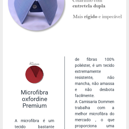
completar o visual.
Com um suéter de gola V: Use sua camisa palha por
baixo de um suéter de gola V em tons neutros, como
bege ou marrom, para um visual mais quente e
sofisticado.
Com um colete: Combine sua camisa palha com um
colete para um visual elegante e formal. Use com calças
de alfaiataria e sapatos sociais.
Com uma jaqueta de couro: Use sua camisa palha com
uma jaqueta de couro preta para um visual casual e
de fibras 100%
moderno. Use com jeans para completar o visual.
poliéster, é um tecido
Amarrada na cintura: Amarrar a camisa palha na
extremamente
cintura é uma ótima maneira de adicionar um toque de
resistente, não
estilo ao seu visual casual. Use com jeans e tênis para
mancha, não amassa
um visual descontraído.
e não desbota
Microfibra
facilmente.
oxfordine
A Camisaria Dommen
Camisa social cáqui e sua composição e
Premium
trabalha com a
qualidade
melhor microfibra do
mercado
, o que
A microfibra é um tecido bastante utilizado na linha de
A microfibra é um
proporciona uma
camisaria pela sua praticidade no dia a dia. Por ser composto
tecido bastante