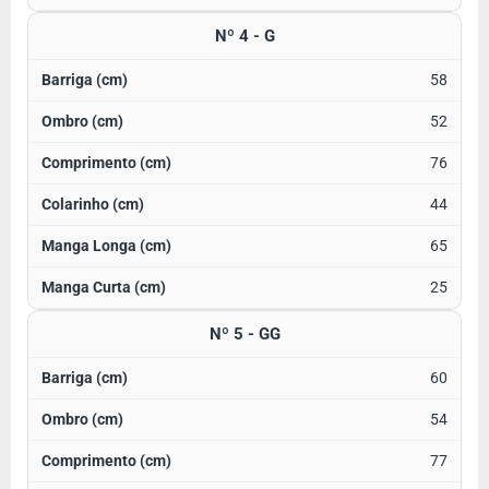
Nº 4 - G
58
52
76
44
65
25
Nº 5 - GG
60
54
77