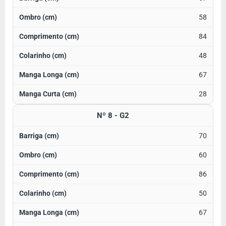
58
84
48
67
28
Nº 8 - G2
70
60
86
50
67