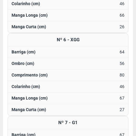
46
66
26
Nº 6 - XGG
64
56
80
46
67
27
Nº 7 - G1
67