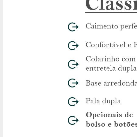
Bolso: com ou sem
Esta camisa social está disponível para compra com ou sem bolso,
Frete e pagamento
Aproveite o frete grátis em compras acima de R$ 299. Além disso
Sobre a Camisaria Dommen
Com mais de 13 anos de experiência, a Camisaria Dommen é referên
manga curta é desenvolvida pensando em você.
FAQ
P:
Qual a modelagem desta camisa?
R:
A modelagem é Regula
P:
O tecido amassa facilmente?
R:
Não, a microfibra de polié
P:
Posso escolher a camisa com bolso?
R:
Sim, está disponí
P:
Qual a cor da camisa?
R:
A cor é azul royal.
P:
Existe opção de pagamento parcelado?
R:
Sim, até 12x, s
P:
Há frete grátis?
R:
Sim, para compras acima de R$ 299.
P:
Como posso garantir o tamanho ideal?
R:
Use o provador 
P:
O colarinho tem algum detalhe especial?
R:
O colarinho é 
P:
A camisa é adequada para o trabalho?
R:
Sim, o modelo Re