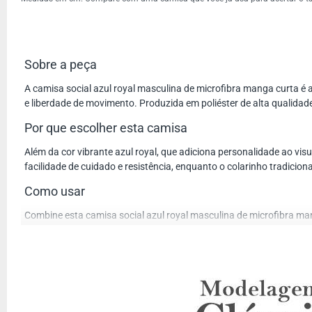
Sobre a peça
A camisa social azul royal masculina de microfibra manga curta é 
e liberdade de movimento. Produzida em poliéster de alta qualidad
Por que escolher esta camisa
Além da cor vibrante azul royal, que adiciona personalidade ao vis
facilidade de cuidado e resistência, enquanto o colarinho tradic
Como usar
Combine esta camisa social azul royal masculina de microfibra man
conforto e estilo, ideal para quem prefere um tamanho tradicional 
Provador virtual
Para facilitar sua compra, utilize o provador virtual disponível n
Regular Fit ficará perfeita em você.