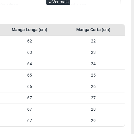
Colarinho
Tradicional
Cor
Azul Royal
Manga
Manga Curta
Manga Longa (cm)
Manga Curta (cm)
Tecido
Poliéster
62
22
Referência
Lisa
63
23
Botão Colarinho
Opcional
64
24
65
25
66
26
67
27
67
28
67
29