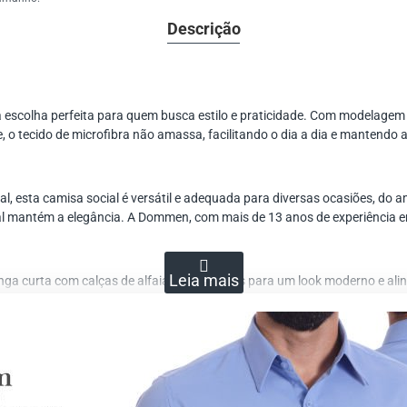
Descrição
a escolha perfeita para quem busca estilo e praticidade. Com modelagem 
e, o tecido de microfibra não amassa, facilitando o dia a dia e mantendo
ual, esta camisa social é versátil e adequada para diversas ocasiões, do
ional mantém a elegância. A Dommen, com mais de 13 anos de experiência
ga curta com calças de alfaiataria ou jeans para um look moderno e alin
sem abrir mão da elegância.
a página do produto. Assim, você pode experimentar diferentes tamanhos e 