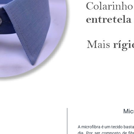
Mic
A microfibra é um tecido basta
dia. Por ser composto de fib