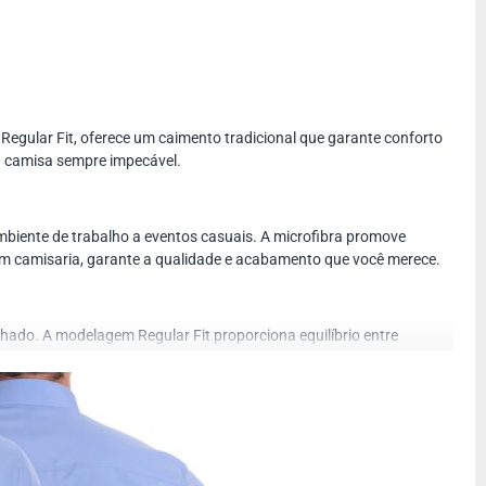
Regular Fit, oferece um caimento tradicional que garante conforto
 a camisa sempre impecável.
 ambiente de trabalho a eventos casuais. A microfibra promove
 em camisaria, garante a qualidade e acabamento que você merece.
hado. A modelagem Regular Fit proporciona equilíbrio entre
garantir que a camisa social azul royal de microfibra manga curta