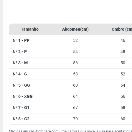
Tamanho
Abdomen(cm)
Ombro (cm
Nº 1 - PP
52
46
Nº 2 - P
54
48
Nº 3 - M
56
50
Nº 4 - G
58
52
Nº 5 - GG
60
54
Nº 6 - XGG
64
56
Nº 7 - G1
67
58
Nº 8 - G2
70
60
Medidas em cm. Compare com uma camisa que você já usa para acertar o 