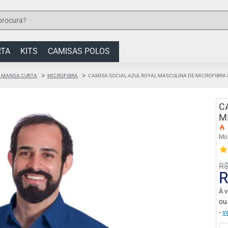
RTA
KITS
CAMISAS POLOS
CALÇAS SOCIAIS
ACESSÓR
 MANGA CURTA
MICROFIBRA
CAMISA SOCIAL AZUL ROYAL MASCULINA DE MICROFIBR
C
M
Mo
R$
R
À v
ou
-
v