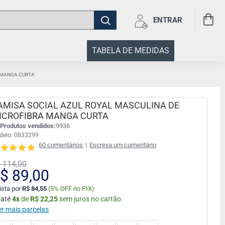
ENTRAR
IOS
TABELA DE MEDIDAS
CONTATO
A MANGA CURTA
AMISA SOCIAL AZUL ROYAL MASCULINA DE
ICROFIBRA MANGA CURTA
Produtos vendidos:
9936
delo:
0833299
60 comentários
|
Escreva um comentário
 114,00
$ 89,00
ista por
R$ 84,55
(
5% OFF no PIX)
 até
4
x
de
R$ 22,25
sem juros no cartão
er mais parcelas