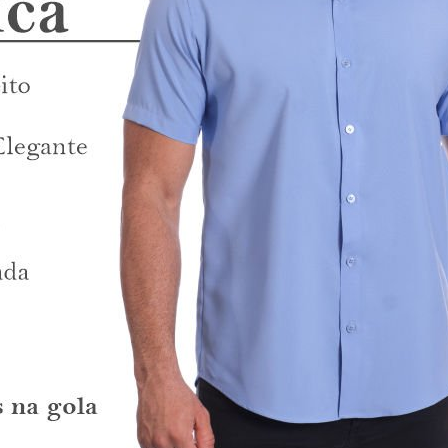
 permitindo que você escolha o modelo que melhor combina com seu esti
, oferecemos parcelamento em até 12x, sendo até 4x sem juros, com opç
cia em moda masculina, oferecendo peças que unem qualidade, conforto e
r Fit, tamanho tradicional.
ster não amassa, facilitando o cuidado.
vel com ou sem bolso.
endo 4x sem juros.
virtual disponível na página do produto.
tradicional, com opção de botão opcional.
gular Fit e a cor azul royal são ideais para ambientes formais.