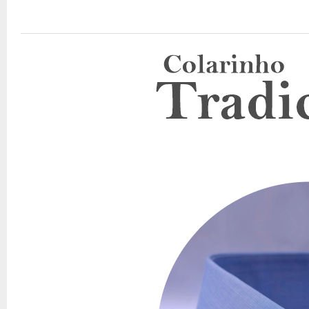
P:
Posso pagar com Pix?
R:
Sim, oferecemos essa opção para