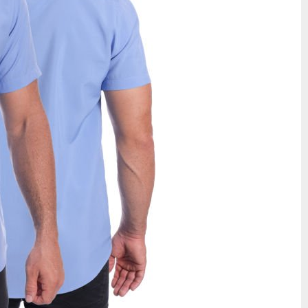
lo e necessidade.
ão de pagamento via Pix para maior comodidade.
 estilo. Cada camisa social azul royal masculina de microfibra