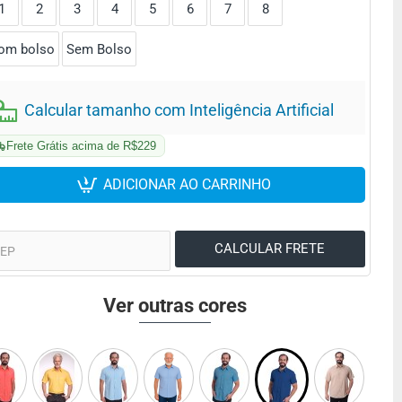
1
2
3
4
5
6
7
8
om bolso
Sem Bolso
Calcular tamanho com Inteligência Artificial
Frete Grátis acima de R$229
ADICIONAR AO CARRINHO
Ver outras cores