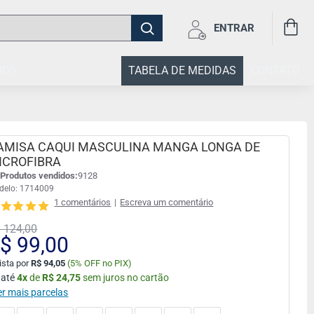
ENTRAR
IOS
TABELA DE MEDIDAS
CONTATO
AMISA CAQUI MASCULINA MANGA LONGA DE
ICROFIBRA
Produtos vendidos:
9128
delo:
1714009
1 comentários
|
Escreva um comentário
 124,00
$ 99,00
ista por
R$ 94,05
(
5% OFF no PIX)
 até
4
x
de
R$ 24,75
sem juros no cartão
er mais parcelas