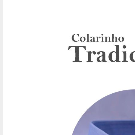
P:
A camisa é indicada para quais ocasiões?
R:
Ideal para tr