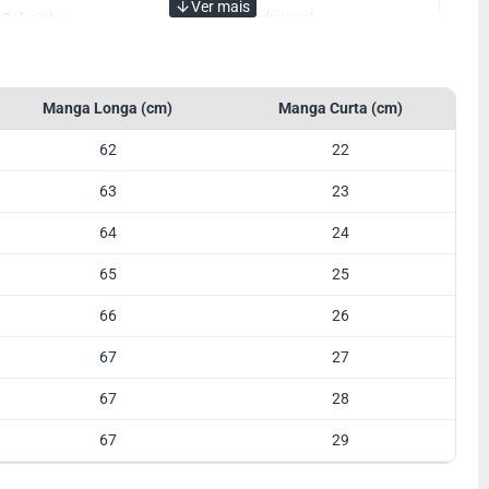
Colarinho
Tradicional
Cor
Caqui
Manga
Manga Longa
Manga Longa (cm)
Manga Curta (cm)
Tecido
Poliéster
62
22
Referência
Lisa
63
23
Botão Colarinho
Opcional
64
24
65
25
66
26
67
27
67
28
67
29