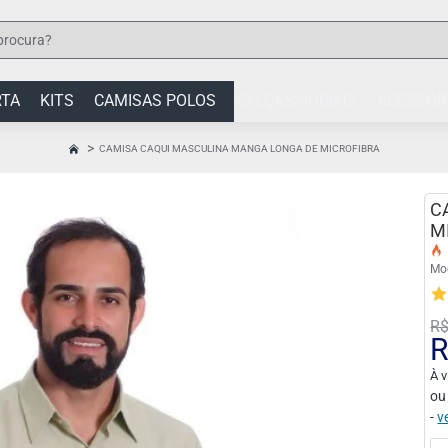
RTA
KITS
CAMISAS POLOS
CALÇAS SOCIAIS
ACESSÓR
CAMISA CAQUI MASCULINA MANGA LONGA DE MICROFIBRA
HOME
C
M
Mo
R$
R
À v
ou
-
v