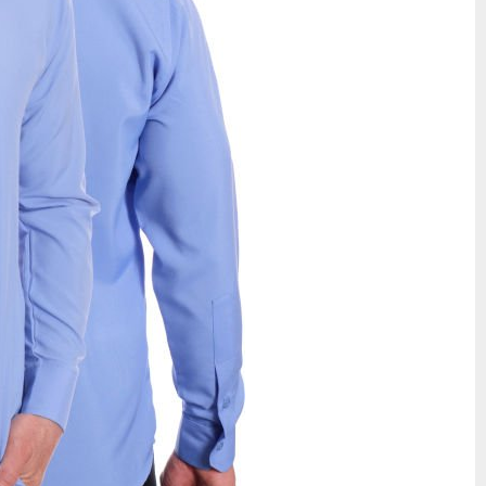
 estilo pessoal.
ento via Pix, facilitando sua experiência de compra.
roduzida, como esta camisa caqui masculina manga longa de