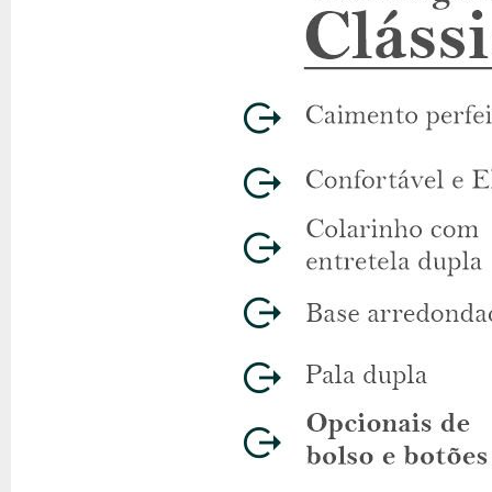
Bolso: com ou sem
Todas as camisas podem ser adquiridas com ou sem bolso, permiti
Frete e pagamento
Aproveite o frete grátis para compras acima de R$ 299. Parcelamo
Sobre a Camisaria Dommen
Com mais de 13 anos de experiência, a Camisaria Dommen é referê
microfibra.
FAQ
P:
Qual é a modelagem desta camisa?
R:
A modelagem é Regu
P:
O tecido amassa facilmente?
R:
Não, a microfibra é resis
P:
Posso escolher a camisa com ou sem bolso?
R:
Sim, ambas
P:
Como faço para escolher o tamanho correto?
R:
Utilize o 
P:
Quais são as opções de pagamento?
R:
Parcelamento em a
P:
A camisa é adequada para uso diário?
R:
Sim, é versátil e 
P:
Qual a cor da camisa?
R:
A cor é caqui.
P:
Existe frete grátis?
R:
Sim, para compras acima de R$ 299
P:
O colarinho é tradicional?
R:
Sim, o colarinho segue o mode