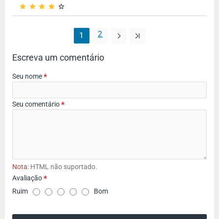
2
1
Escreva um comentário
Seu nome
Seu comentário
Nota:
HTML não suportado.
Avaliação
A
Ruim
Bom
v
a