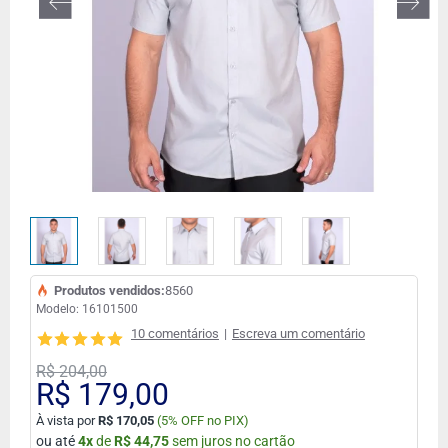
Produtos vendidos:
8560
Modelo:
16101500
10 comentários
|
Escreva um comentário
R$ 204,00
R$ 179,00
À vista por
R$ 170,05
(
5% OFF no PIX)
ou até
4
x
de
R$ 44,75
sem juros no cartão