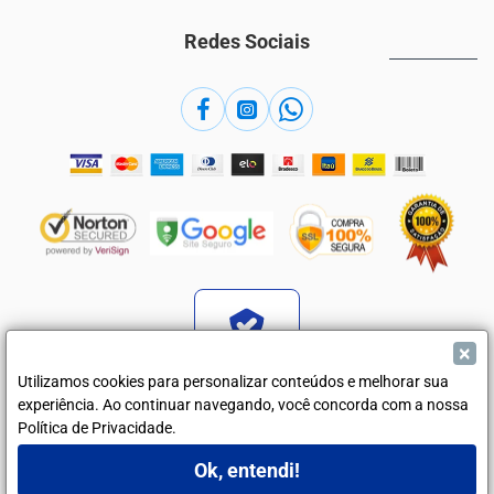
Redes Sociais
×
Verificada por
Utilizamos cookies para personalizar conteúdos e melhorar sua
experiência. Ao continuar navegando, você concorda com a nossa
Política de Privacidade.
Camisaria Dommen - Indústria e Comércio de Vestuário ME - CNPJ
31.853.551/0001-21
Ok, entendi!
Rua Ricardo de Souza Nunes, 423 - Martinópolis - SP - 19500-025