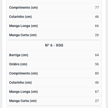
77
46
66
26
Nº 6 - XGG
64
56
80
46
67
27