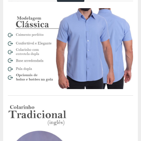
Vantagens
A camisa de linho costuma ter caimento mais largo e por isso
também é mais confortável em dias de mais calor. O tecido é
composto por fibras naturais. O que significa que, além de
mais leve, o linho permite que o corpo respire.
Além disso, esse tecido é conhecido pela qualidade. Até por
isso o custo pode ser um pouco mais alto. Mas não deixe de
investir em um peça de linho por isso. Apesar de ter um valor
um pouco mais alto do que peças de algodão ou de tecidos
sintéticos, uma camisa de linho também tem um durabilidade
muito maior.
Por isso, comprar uma camisa de linho significa investir em
uma peça que ficará no seu armário por muito tempo.