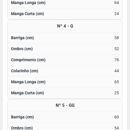
64
24
Nº 4 - G
58
52
76
44
65
25
Nº 5 - GG
60
54