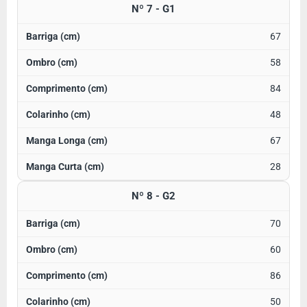
Nº 7 - G1
67
58
84
48
67
28
Nº 8 - G2
70
60
86
50