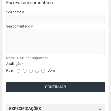
Escreva um comentário
Seu nome
Seu comentário
Nota:
HTML não suportado.
Avaliação
A
Ruim
Bom
v
a
CONTINUAR
l
i
a
ç
ESPECIFICAÇÕES