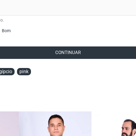
o.
Bom
CONTINUAR
gípcio
pink