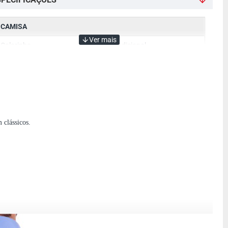
CAMISA
Colarinho
Tradicional
Cor
Pink
Manga
Manga Longa
Tecido
Algodão
Referência
Lisa
 clássicos.
Botão Colarinho
Opcional