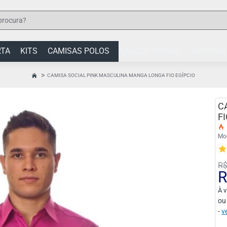
RTA
KITS
CAMISAS POLOS
CALÇAS SOCIAIS
ACESSÓR
CAMISA SOCIAL PINK MASCULINA MANGA LONGA FIO EGÍPCIO
HOME
C
F
Mo
R$
R
À v
ou
-
v