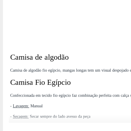
FORA DE ESTOQUE
Camisa de algodão
Camisa de algodão fio egípcio, mangas longas tem um visual despojado 
Camisa Fio Egípcio
Confeccionada em tecido fio egípcio faz combinação perfeita com calça s
-
Lavagem:
Manual
-
Secagem:
Secar sempre do lado avesso da peça
-
Modo de passar:
Ferro a 110º