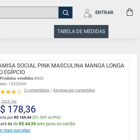
ENTRAR
IOS
TABELA DE MEDIDAS
CONTATO
AMISA SOCIAL PINK MASCULINA MANGA LONGA
IO EGÍPCIO
Produtos vendidos:
8422
delo:
15352699
2 comentários
|
Escreva um comentário
 203,36
$ 178,36
ista por
R$ 169,44
(
5% OFF no PIX)
 até
4
x
de
R$ 44,59
sem juros no cartão
er mais parcelas