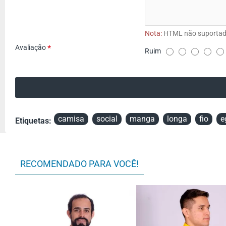
Nota:
HTML não suportad
Avaliação
Ruim
A
v
a
l
i
camisa
social
manga
longa
fio
e
Etiquetas:
a
ç
ã
RECOMENDADO PARA VOCÊ!
o