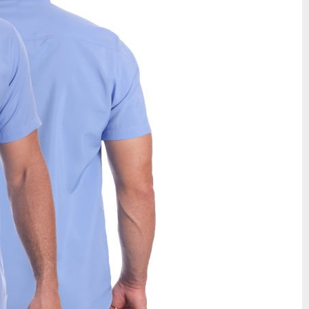
versas ocasiões.
ilo e conforto.
 maior comodidade.
ual e escolha o tamanho ideal com segurança.