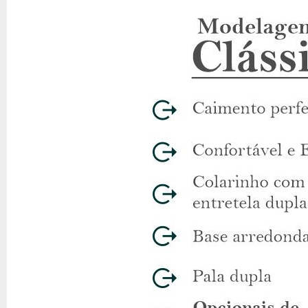
FAQ – Perguntas frequentes
Qual a composição do tecido?
A camisa é feita em tecido mis
Como escolher o tamanho ideal?
Utilize o provador virtual p
Posso usar essa camisa em ambientes formais?
Sim, a mod
Quais as opções de pagamento?
Parcelamento em até 12x, 
Conheça a Dommen
Com mais de 13 anos de experiência, a camisaria Dommen é referê
Frete e pagamento
Aproveite o frete grátis para compras acima de R$ 299. Parcelame
Use o provador virtual
Não deixe dúvidas na hora da compra: experimente a camisa social