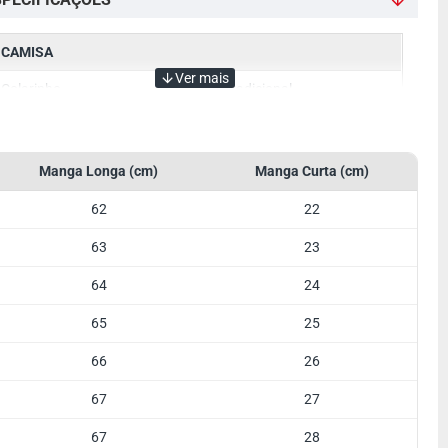
CAMISA
Colarinho
Tradicional
Cor
Branca
Manga
Manga Curta
Manga Longa (cm)
Manga Curta (cm)
Tecido
Misto
62
22
Referência
Detalhe
63
23
Botão Colarinho
Opcional
64
24
65
25
66
26
67
27
67
28