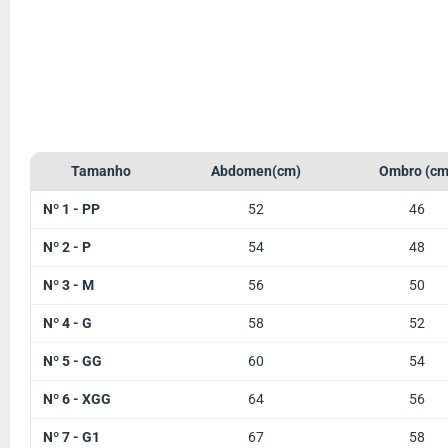
Tamanho
Abdomen(cm)
Ombro (cm
Nº 1 - PP
52
46
Nº 2 - P
54
48
Nº 3 - M
56
50
Nº 4 - G
58
52
Nº 5 - GG
60
54
Nº 6 - XGG
64
56
Nº 7 - G1
67
58