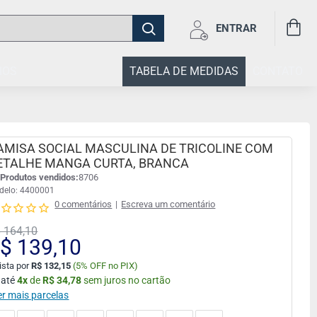
ENTRAR
IOS
TABELA DE MEDIDAS
CONTATO
AMISA SOCIAL MASCULINA DE TRICOLINE COM
ETALHE MANGA CURTA, BRANCA
Produtos vendidos:
8706
delo:
4400001
0 comentários
|
Escreva um comentário
 164,10
$ 139,10
ista por
R$ 132,15
(
5% OFF no PIX)
 até
4
x
de
R$ 34,78
sem juros no cartão
er mais parcelas