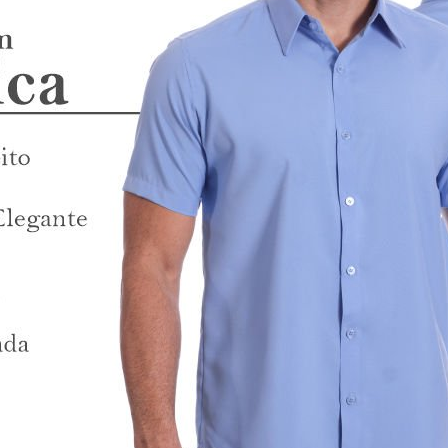
to de tricoline.
ara garantir o ajuste perfeito.
elagem Regular Fit e o colarinho tradicional a tornam adequada para di
sendo até 4x sem juros, e opção de pagamento via Pix.
ncia em moda masculina, oferecendo produtos de qualidade que unem est
nto facilitado em até 12x, com até 4x sem juros, além da opção Pix para
 masculina de tricoline com detalhe manga curta no nosso provador virt