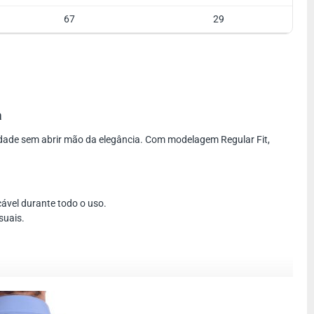
67
29
a
idade sem abrir mão da elegância. Com modelagem Regular Fit,
ável durante todo o uso.
suais.
oste em uma calça social preta ou cinza e sapatos clássicos. A