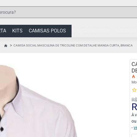
RTA
KITS
CAMISAS POLOS
CALÇAS SOCIAIS
ACESSÓR
CAMISA SOCIAL MASCULINA DE TRICOLINE COM DETALHE MANGA CURTA, BRANCA
HOME
C
D
Mo
R$
R
À v
ou
-
v