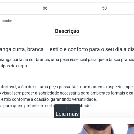
86
50
tamanho.
Descrição
ga curta, branca – estilo e conforto para o seu dia a di
 manga curta na cor branca, uma peça essencial para quem busca pratic
 tipos de corpo.
fortável, além de ser uma peça passa-fácil que mantém o aspecto impec
 visual sem perder a sobriedade necessária para ambientes formais e ca
 estilo conforme a ocasião, garantindo versatilidade.
al para quem prefere um corte clássico e alinhado.
eans escuro para um look casual sofisticado. Para ocasiões formais, ap
s, garantindo frescor e estilo.