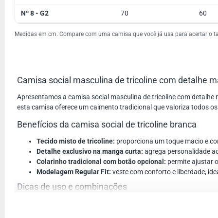
Nº 8 - G2
70
60
Medidas em cm. Compare com uma camisa que você já usa para acertar o 
Camisa social masculina de tricoline com detalhe man
Apresentamos a camisa social masculina de tricoline com detalhe
esta camisa oferece um caimento tradicional que valoriza todos os
Benefícios da camisa social de tricoline branca
Tecido misto de tricoline:
proporciona um toque macio e con
Detalhe exclusivo na manga curta:
agrega personalidade ao
Colarinho tradicional com botão opcional:
permite ajustar o
Modelagem Regular Fit:
veste com conforto e liberdade, ide
Dicas de uso e combinações
Combine esta camisa social branca masculina com calças chino ou j
manga curta é perfeita para dias mais quentes ou ambientes interno