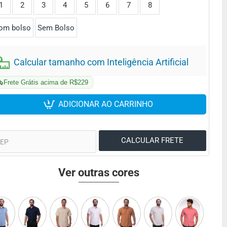
1
2
3
4
5
6
7
8
om bolso
Sem Bolso
Calcular tamanho com Inteligência Artificial
Frete Grátis acima de R$229
ADICIONAR AO CARRINHO
Ver outras cores