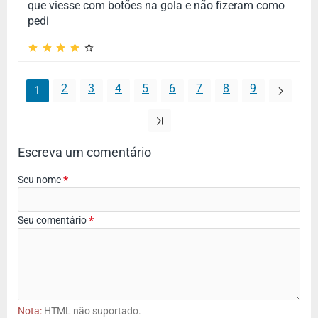
que viesse com botões na gola e não fizeram como
pedi
2
3
4
5
6
7
8
9
1
Escreva um comentário
Seu nome
Seu comentário
Nota:
HTML não suportado.