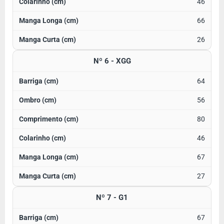
46
66
26
Nº 6 - XGG
64
56
80
46
67
27
Nº 7 - G1
67