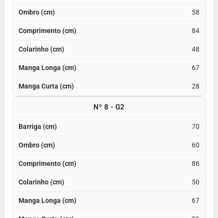
58
84
48
67
28
Nº 8 - G2
70
60
86
50
67