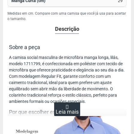
29
Medidas em cm. Compare com uma camisa que você já usa para acertar
o tamanho.
Descrição
Sobre a peça
A camisa social masculina de microfibra manga longa, lilás,
modelo 1711799, é confeccionada em poliéster com tecido de
microfibra que oferece praticidade e elegância ao seu dia a dia.
Com modelagem Regular Fit, garante conforto com um
caimento tradicional, ideal para quem prefere um ajuste
equilibrado sem abrir mão da liberdade de movimento. O
colarinho tradicional reforça o estilo clássico, perfeito para
ambientes formais ou ocasiões especiais.
Por que escolher esta camisa
Esta camisa social se destaca por ser feita em microfibra, um
tecido que não amassa, facilitando a manutenção e o uso em