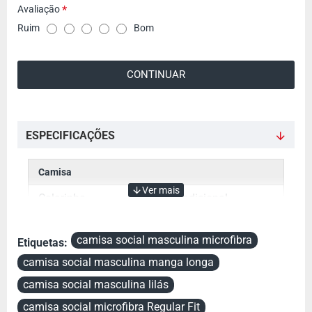
Avaliação
A
Ruim
Bom
v
a
CONTINUAR
l
i
a
ç
ESPECIFICAÇÕES
ã
o
Camisa
Colarinho
Tradicional
Cor
Lilás
camisa social masculina microfibra
Etiquetas:
Manga
Manga Longa
camisa social masculina manga longa
Tecido
Poliéster
camisa social masculina lilás
camisa social microfibra Regular Fit
Referência
Lisa