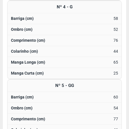
Nº 4 - G
58
52
76
44
65
25
Nº 5 - GG
60
54
77