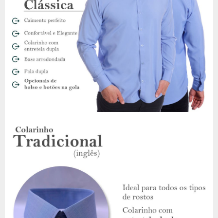
longos períodos sem perder a aparência alinhada. A cor lilás
adiciona um toque moderno e sofisticado ao seu guarda-
roupa, ideal para quem busca renovar o visual com estilo. Além
disso, o modelo oferece a versatilidade do botão no colarinho
como opcional, adaptando-se ao seu gosto pessoal.
Como usar
Combine esta camisa social masculina de microfibra manga
longa, lilás, com calças de alfaiataria ou jeans escuro para um
visual casual chic. O tom lilás é perfeito para criar looks que se
destacam com sutileza, seja no trabalho, em eventos sociais
ou em encontros informais. Aposte em acessórios neutros
para deixar a camisa como protagonista do seu look.
Provador virtual
Para garantir que você acerte no tamanho, utilize o provador
virtual disponível em nosso site. Ele facilita a escolha da
modelagem Regular Fit, proporcionando uma experiência de
compra segura e prática sem sair de casa.
Bolso: com ou sem