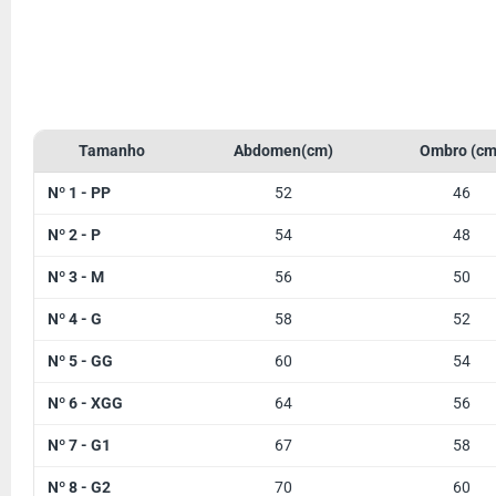
FORA DE ESTOQUE
Tamanho
Abdomen(cm)
Ombro (cm
Nº 1 - PP
52
46
Nº 2 - P
54
48
Nº 3 - M
56
50
Nº 4 - G
58
52
Nº 5 - GG
60
54
Nº 6 - XGG
64
56
Nº 7 - G1
67
58
Nº 8 - G2
70
60