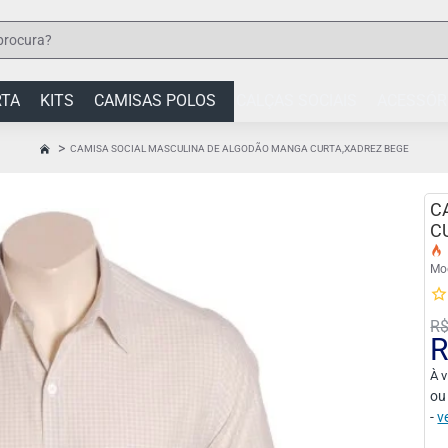
RTA
KITS
CAMISAS POLOS
CALÇAS SOCIAIS
ACESSÓR
CAMISA SOCIAL MASCULINA DE ALGODÃO MANGA CURTA,XADREZ BEGE
HOME
C
C
Mo
R$
R
À v
ou
-
v