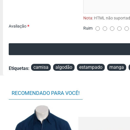
Nota:
HTML não suportad
Avaliação
Ruim
A
v
a
l
i
camisa
algodão
estampado
manga
Etiquetas:
a
ç
ã
RECOMENDADO PARA VOCÊ!
o