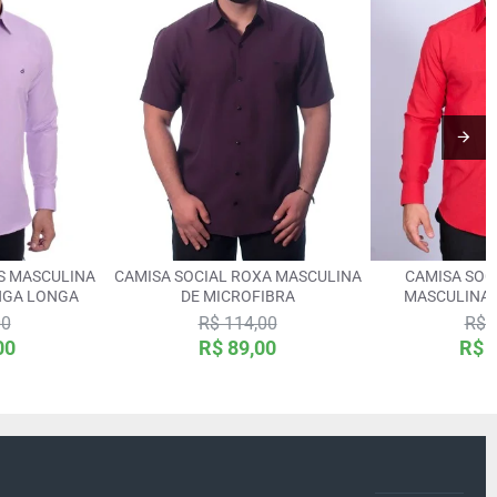
ÁS MASCULINA
CAMISA SOCIAL ROXA MASCULINA
CAMISA SOC
NGA LONGA
DE MICROFIBRA
MASCULINA
TRI
00
R$ 114,00
R$ 
00
R$ 89,00
R$ 