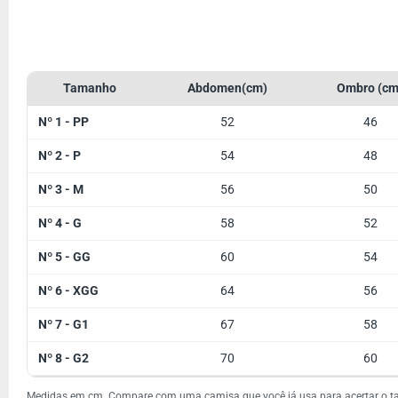
Tamanho
Abdomen(cm)
Ombro (cm
Nº 1 - PP
52
46
Nº 2 - P
54
48
Nº 3 - M
56
50
Nº 4 - G
58
52
Nº 5 - GG
60
54
Nº 6 - XGG
64
56
Nº 7 - G1
67
58
Nº 8 - G2
70
60
Medidas em cm. Compare com uma camisa que você já usa para acertar o 