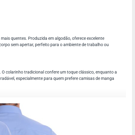
 mais quentes. Produzida em algodão, oferece excelente
 corpo sem apertar, perfeito para o ambiente de trabalho ou
. O colarinho tradicional confere um toque clássico, enquanto a
 agradável, especialmente para quem prefere camisas de manga
siões formais, aposte em calças de alfaiataria e sapatos sociais.
o.
anho perfeito da camisa social masculina de algodão manga curta,