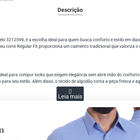
Descrição
o 3212599, é a escolha ideal para quem busca conforto e estilo em dias
 Seu corte Regular Fit proporciona um caimento tradicional que valoriza o
 ideal para compor looks que exigem elegância sem abrir mão do conforto
 para seu estilo. Além disso, o tecido de algodão torna a peça fresca e
nho, com calças chino ou jeans para um visual casual refinado. Para oca
 tornando esta camisa uma peça indispensável no guarda-roupa masculin
al disponível no site Dommen. Essa ferramenta facilita a seleção do tam