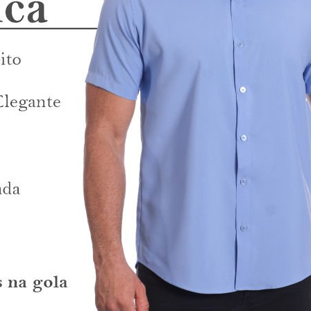
m ser adquiridas com ou sem bolso, conforme sua preferência. Essa opç
r sua camisa social masculina de algodão manga curta, marinho. Além d
ade.
ncia em camisas sociais masculinas no Brasil. O compromisso com qual
odão proporciona excelente respirabilidade e conforto térmico.
it, com tamanho tradicional.
omprar com ou sem bolso.
l.
ador virtual disponível no site.