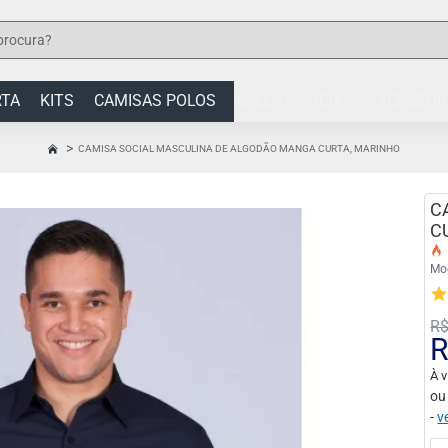
RTA
KITS
CAMISAS POLOS
CALÇAS SOCIAIS
ACESSÓR
CAMISA SOCIAL MASCULINA DE ALGODÃO MANGA CURTA, MARINHO
HOME
C
C
Mo
R$
R
À v
ou
-
v