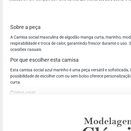
Sobre a peça
A Camisa social masculina de algodão manga curta, marinho, model
respirabilidade e troca de calor, garantindo frescor durante o uso.
ocasiões casuais.
Por que escolher esta camisa
Esta camisa social azul marinho é uma peça versátil e sofisticada,
possibilidade de escolher com ou sem bolso oferece personalização
curta.
Como usar
Combine esta camisa social masculina de algodão manga curta, mari
A cor azul marinho permite fácil combinação com diversas cores,
Provador virtual
Para garantir a escolha do tamanho ideal, utilize o provador virtu