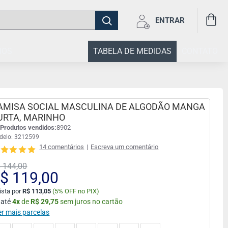
ENTRAR
IOS
TABELA DE MEDIDAS
CONTATO
AMISA SOCIAL MASCULINA DE ALGODÃO MANGA
URTA, MARINHO
Produtos vendidos:
8902
delo:
3212599
14 comentários
|
Escreva um comentário
 144,00
$ 119,00
ista por
R$ 113,05
(
5% OFF no PIX)
 até
4
x
de
R$ 29,75
sem juros no cartão
er mais parcelas