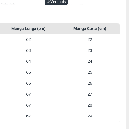
Colarinho
Tradicional
Cor
Azul Marinho
Manga
Manga Curta
Manga Longa (cm)
Manga Curta (cm)
Tecido
Algodão
62
22
Referência
Lisa
63
23
Botão Colarinho
Opcional
64
24
65
25
66
26
67
27
67
28
67
29