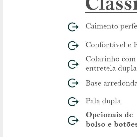
marinho, evitando trocas e garantindo satisfação total na compra.
Bolso: com ou sem
Todas as camisas sociais da Dommen, incluindo este modelo, pode
estilo e necessidade.
Frete e pagamento
Aproveite o frete grátis em compras acima de R$ 299 para adquiri
4x sem juros, e a opção de pagamento via Pix para maior comodid
Sobre a Camisaria Dommen
Com mais de 13 anos de experiência, a Camisaria Dommen é referê
quem busca peças duráveis e elegantes.
FAQ
P:
Esta camisa é adequada para dias quentes?
R:
Sim, o alg
P:
Qual a modelagem da camisa?
R:
A modelagem é Regular F
P:
Posso escolher a camisa com bolso?
R:
Sim, você pode c
P:
O colarinho tem botão?
R:
O botão no colarinho é opciona
P:
Como posso garantir o tamanho correto?
R:
Utilize o prov