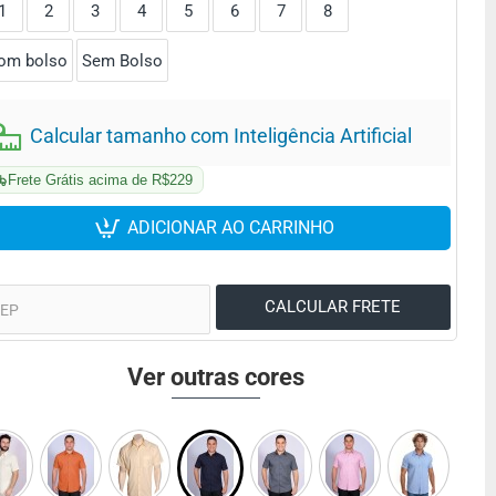
1
2
3
4
5
6
7
8
om bolso
Sem Bolso
Calcular tamanho com Inteligência Artificial
Frete Grátis acima de R$229
ADICIONAR AO CARRINHO
Ver outras cores