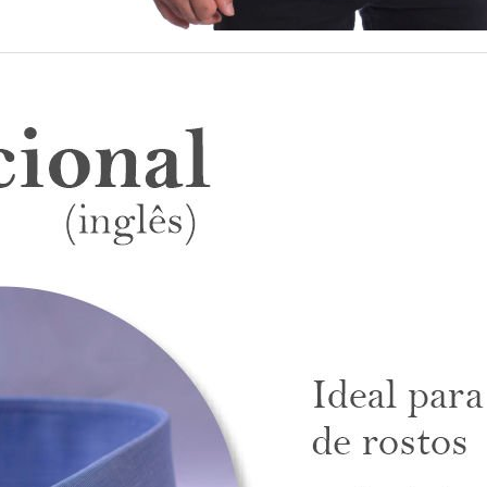
x sem juros.
rece essa opção.
 299.
durabilidade e conforto, mas pode necessitar de passar.