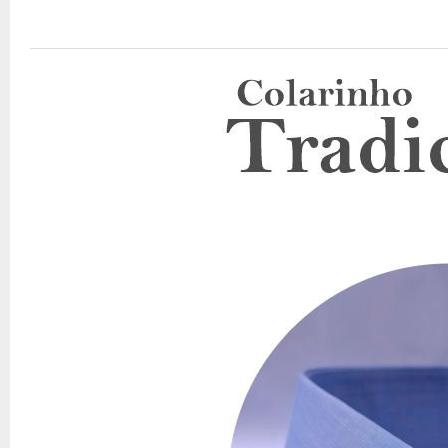
P:
Qual é a cor da camisa?
R:
Azul marinho.
P:
Posso parcelar a compra?
R:
Sim, em até 12x, sendo até 4
P:
Existe opção de pagamento via Pix?
R:
Sim, a Dommen ofe
P:
Há frete grátis?
R:
Frete grátis para compras acima de R$
P:
O tecido amassa facilmente?
R:
Por ser algodão, tem boa 