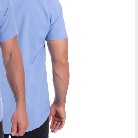
ão permite que você personalize sua camisa para atender ao seu
isso, a Dommen oferece parcelamento em até 12 vezes, sendo até
idade, conforto e atendimento faz da Dommen a escolha certa para