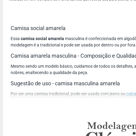
Camisa social amarela
Essa
camisa social amarela
masculina é confeccionada em algodão
modelagem é a tradicional e pode ser usada por dentro ou por fora
Camisa amarela masculina - Composição e Qualida
Mesmo sendo um modelo básico, cuidamos de todos os detalhes, a go
nobres, enaltecendo a qualidade da peça.
Sugestão de uso - camisa masculina amarela
Por ser uma camisa tradicional, pode ser usada com jeans ou
calça
azul poderá ser casada com calças nas cores: preto, branco, azul m
Lembre-se, a
camisa social amarela
de algodão é uma peça extrem
É muito importante escolher a
camisa social amarela
do seu
A
camisa social amarela
é muito resistente, segura melhor 
O produto é enviado em até 2 dias úteis após a confirmaçã