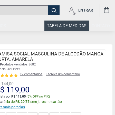
ENTRAR
IOS
TABELA DE MEDIDAS
CONTATO
AMISA SOCIAL MASCULINA DE ALGODÃO MANGA
URTA, AMARELA
Produtos vendidos:
8682
delo:
3211999
12 comentários
|
Escreva um comentário
 144,00
$ 119,00
ista por
R$ 113,05
(
5% OFF no PIX)
 até
4
x
de
R$ 29,75
sem juros no cartão
er mais parcelas