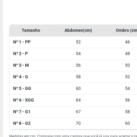
Tamanho
Abdomen(cm)
Ombro (cm
Nº 1 - PP
52
46
Nº 2 - P
54
48
Nº 3 - M
56
50
Nº 4 - G
58
52
Nº 5 - GG
60
54
Nº 6 - XGG
64
56
Nº 7 - G1
67
58
Nº 8 - G2
70
60
Medidas em cm. Compare com uma camisa que você já usa para acertar o 