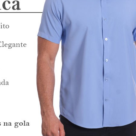
sa social amarela
. A
camisa social
é uma ótima escolha para o dia-a-dia,
l para trabalho, reuniões, viagens e para o lazer. Não tenha medo!
s manga curta