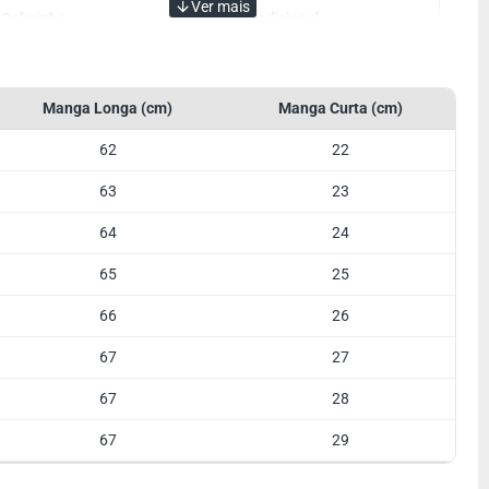
Colarinho
Tradicional
Cor
Amarela
Manga
Manga Curta
Manga Longa (cm)
Manga Curta (cm)
Tecido
Algodão
62
22
Referência
Lisa
63
23
Botão Colarinho
Opcional
64
24
65
25
66
26
67
27
67
28
67
29