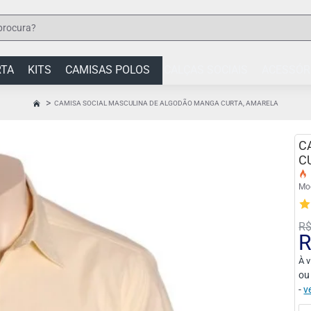
RTA
KITS
CAMISAS POLOS
CALÇAS SOCIAIS
ACESSÓR
CAMISA SOCIAL MASCULINA DE ALGODÃO MANGA CURTA, AMARELA
HOME
C
C
Mo
R$
R
À v
ou
-
v