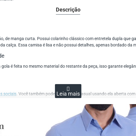
Descrição
, de manga curta. Possui colarinho clássico com entretela dupla que ga
 da calça. Essa camisa é lisa e não possui detalhes, apenas bordado da 
de
la é feita no mesmo material do restante da peça, isso garante elegânci
s sociais
. Você também pode dar um look casual usando ela aberta com
arinho, cinza e principalmente o jeans.
amente confortável e que é usado em vários visuais. Não tenha medo e 
 tamanho, mesmo que um tamanho menor ou maior entre, fica muito ma
a cor e até consegue proporcionar um toque sedoso.
o do pagamento e o código de rastreamento é enviado para você, após po