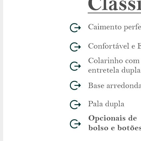
a entrega do seu produto.
Você precisa ter uma camisa amarela social
Se existe uma camisa que precisamos ter no guarda-roupas é
cami
tradicional, combina com praticamente tudo. Use essa camisa socia
Confira mais camisas de manga curta em nossa categoria:
Camisa