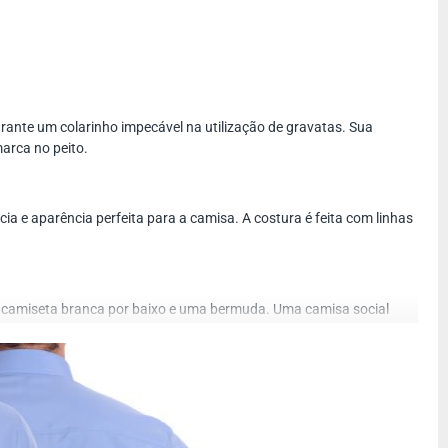
rante um colarinho impecável na utilização de gravatas. Sua
marca no peito.
a e aparência perfeita para a camisa. A costura é feita com linhas
 camiseta branca por baixo e uma bermuda. Uma camisa social
arrisque sempre.
is apresentável no tamanho exato.
stagem nos correios, por e-mail, para que você possa acompanhar