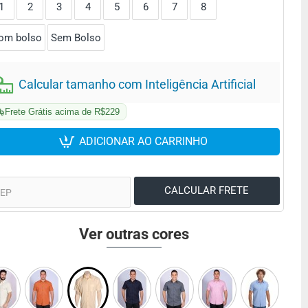
1
2
3
4
5
6
7
8
om bolso
Sem Bolso
Calcular tamanho com Inteligência Artificial
Frete Grátis acima de R$229
ADICIONAR AO CARRINHO
Ver outras cores