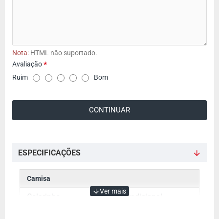
Nota:
HTML não suportado.
Avaliação
A
Ruim
Bom
v
a
CONTINUAR
l
i
a
ç
ESPECIFICAÇÕES
ã
o
Camisa
Colarinho
Tradicional
Cor
Marinho