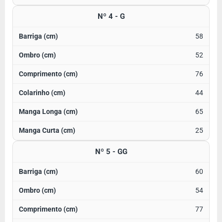
Nº 4 - G
58
52
76
44
65
25
Nº 5 - GG
60
54
77