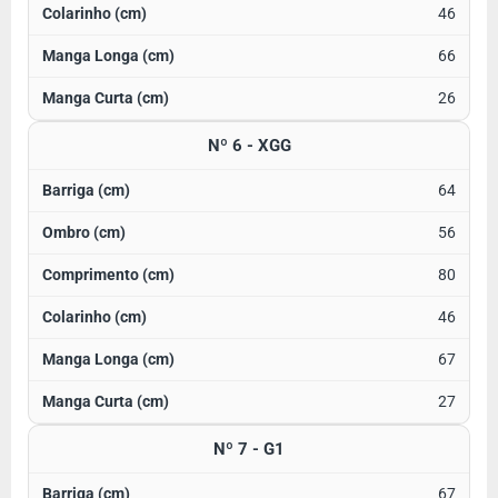
46
66
26
Nº 6 - XGG
64
56
80
46
67
27
Nº 7 - G1
67