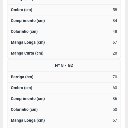
58
84
48
67
28
Nº 8 - G2
70
60
86
50
67