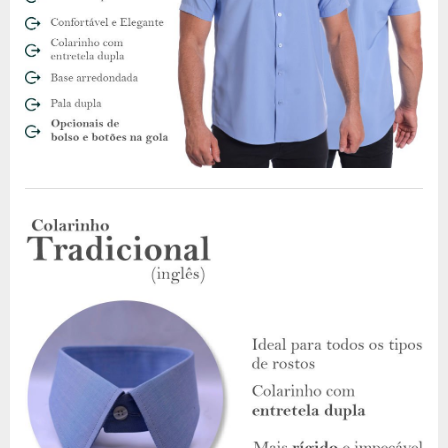
Tamanhos e Medidas da Camisa Social Goiaba
Para garantir o ajuste perfeito, siga esta dica: pegue sua
camisa favorita e compare com nossa
tabela de medidas
utilizando uma
fita métrica ou régua
. Pequenas variações de
até
1,5 cm
são normais. E caso precise trocar, oferecemos a
primeira troca gratuita
.
Composição e Qualidade - Camisa Goiaba
Social
Nosso tecido é uma combinação ideal de
70% algodão e 30%
poliéster
, garantindo o equilíbrio entre conforto e praticidade:
Algodão:
Proporciona toque macio e respirabilidade.
Poliéster:
Aumenta a durabilidade e reduz o
amassamento.
Esse tipo de tecido, também conhecido como
cetim de
algodão
, é
leve
, possui um
caimento perfeito
e é indicado