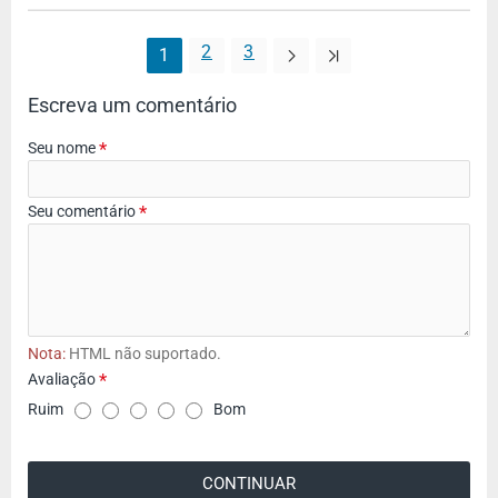
2
3
1
Escreva um comentário
Seu nome
Seu comentário
Nota:
HTML não suportado.
Avaliação
A
Ruim
Bom
v
a
CONTINUAR
l