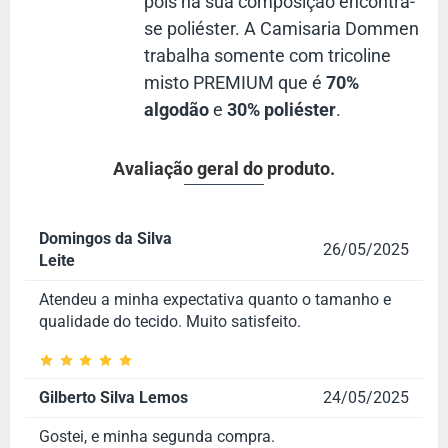
pois na sua composição encontra-
Por que Escolher a Camisa Social Goiaba?
se poliéster. A Camisaria Dommen
Tecido de alta qualidade
que garante conforto e
trabalha somente com tricoline
durabilidade.
misto PREMIUM que é
70%
Modelagem tradicional
que se adapta a diferentes
algodão
e
30% poliéster
.
ocasiões.
Fácil de passar e resistente ao amassado.
Avaliação geral do produto.
Versátil e elegante
, ideal para o trabalho ou lazer.
Disponível nos principais tamanhos
, com troca gratuita
Domingos da Silva
na primeira compra.
26/05/2025
Leite
Garanta a sua agora mesmo!
O envio é feito em até
5 dias
Atendeu a minha expectativa quanto o tamanho e
úteis
após a confirmação do pagamento, e você recebe o
qualidade do tecido.
Muito satisfeito.
código de rastreamento
para acompanhar sua entrega.
Confira mais camisas de manga curta em nossa categoria:
Camisas Manga Curta
Gilberto Silva Lemos
24/05/2025
Gostei, e minha segunda compra.