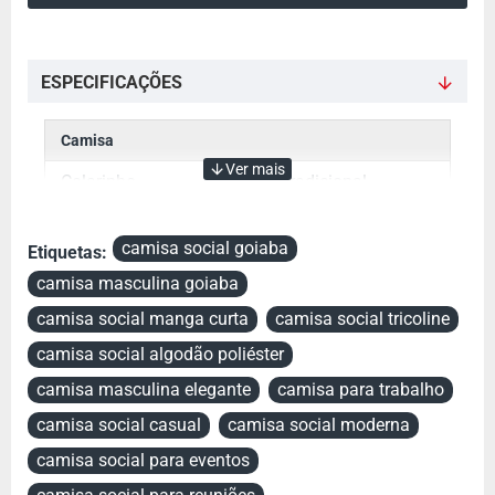
i
a
ç
ESPECIFICAÇÕES
ã
o
Camisa
Colarinho
Tradicional
Cor
Goiaba
camisa social goiaba
Etiquetas:
Manga
Manga Curta
camisa masculina goiaba
Tecido
Misto
camisa social manga curta
camisa social tricoline
camisa social algodão poliéster
Referência
Lisa
camisa masculina elegante
camisa para trabalho
Botão Colarinho
Opcional
camisa social casual
camisa social moderna
camisa social para eventos