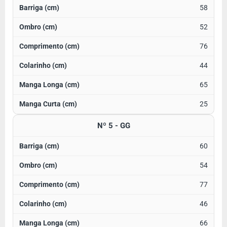
58
52
76
44
65
25
Nº 5 - GG
60
54
77
46
66