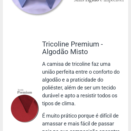
para qualquer clima. Cada detalhe foi cuidadosamente
projetado, incluindo
costuras reforçadas com linhas nobres
e
gola no mesmo material da camisa
, garantindo elegância e
qualidade superior.
Sugestão de Uso - Camisa Masculina Goiaba
Tricoline Premium -
A versatilidade dessa camisa permite diversas combinações:
Algodão Misto
Look formal:
Combine com
calças sociais
pretas, cinza
A camisa de tricoline faz uma
ou azul-marinho.
união perfeita entre o conforto do
Casual elegante:
Use com
jeans
ou
bermuda
e uma
algodão e a praticidade do
camiseta branca por baixo.
poliéster, além de ser um tecido
Eventos especiais:
Perfeita para
reuniões, viagens e
durável e apto a resistir todos os
ocasiões importantes
.
tipos de clima.
Independente do seu estilo, essa camisa é uma peça essencial
no guarda-roupas masculino.
É muito prático porque é difícil de
amassar e mais fácil de passar