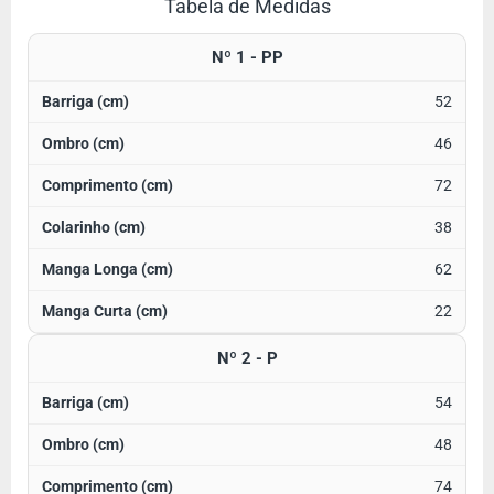
Tabela de Medidas
Nº 1 - PP
52
46
72
38
62
22
Nº 2 - P
54
48
74