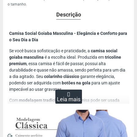
o tamanho.
Descrição
Camisa Social Goiaba Masculina - Elegância e Conforto para
o Seu Dia a Dia
Se você busca sofisticação e praticidade, a
camisa social
goiaba masculina
é a escolha ideal. Produzida em
tricoline
premium
, essa camisa é fácil de passar, possui alta
durabilidade e quase não amassa, sendo perfeita para um dia
a dia agitado. Seu
colarinho clássico
garante elegância,
podendo ser adquirida com
botões na gola
para um ajuste
impecável ao usar gravatas.
Com
modelagem tradicional
, essa camisa pode ser usada
tanto por dentro quanto por fora da calça, garantindo
versatilidade para diversas ocasiões. O design
liso e sem
detalhes excessivos
, com apenas o bordado discreto da
marca no peito, reforça um visual moderno e sofisticado.