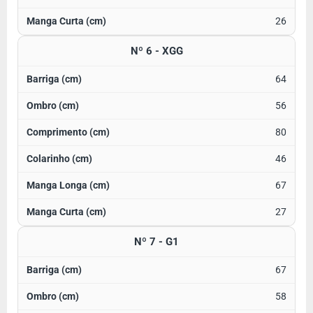
26
Nº 6 - XGG
64
56
80
46
67
27
Nº 7 - G1
67
58