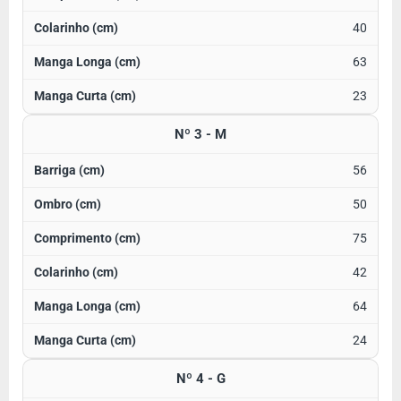
40
63
23
Nº 3 - M
56
50
75
42
64
24
Nº 4 - G