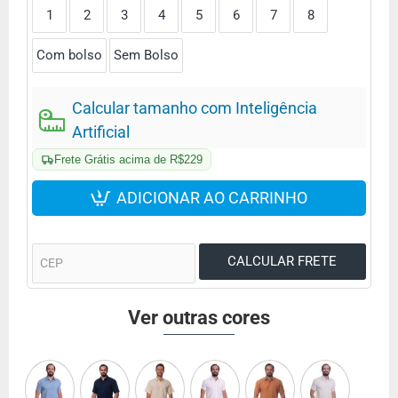
1
2
3
4
5
6
7
8
Com bolso
Sem Bolso
Calcular tamanho com Inteligência
Artificial
Frete Grátis acima de R$229
ADICIONAR AO CARRINHO
Ver outras cores