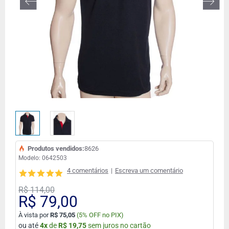
Produtos vendidos:
8626
Modelo:
0642503
4 comentários
|
Escreva um comentário
R$ 114,00
R$ 79,00
À vista por
R$ 75,05
(
5% OFF no PIX)
ou até
4
x
de
R$ 19,75
sem juros no cartão