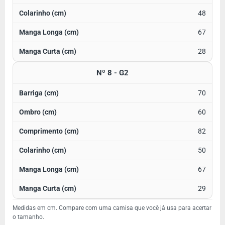
48
67
28
Nº 8 - G2
70
60
82
50
67
29
Medidas em cm. Compare com uma camisa que você já usa para acertar
o tamanho.