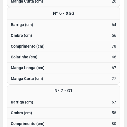
26
Nº 6 - XGG
64
56
78
46
67
27
Nº 7 - G1
67
58
80