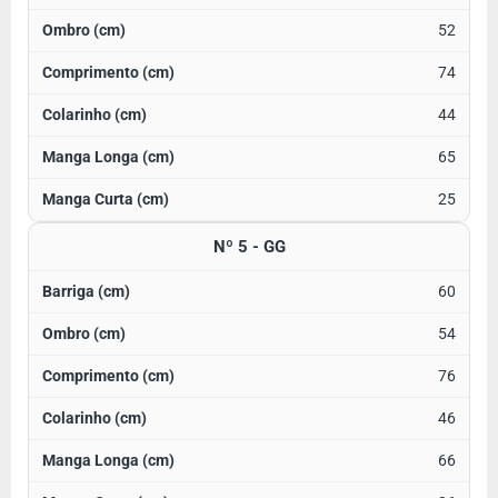
52
74
44
65
25
Nº 5 - GG
60
54
76
46
66