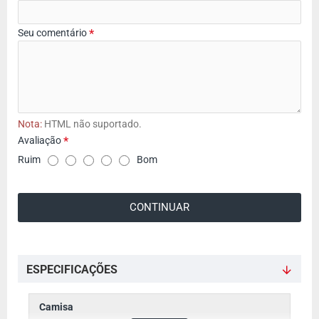
Seu comentário
Nota:
HTML não suportado.
Avaliação
A
Ruim
Bom
v
a
CONTINUAR
l
i
a
ç
ESPECIFICAÇÕES
ã
o
Camisa