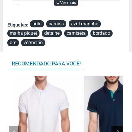
Cor
Azul Marinho
Manga
Manga Curta
polo
camisa
azul marinho
Etiquetas:
Tecido
Piquet
malha piquet
detalhe
camiseta
bordado
om
vermelho
RECOMENDADO PARA VOCÊ!