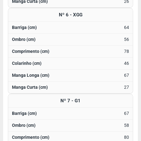
26
Nº 6 - XGG
64
56
78
46
67
27
Nº 7 - G1
67
58
80