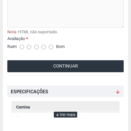
Nota:
HTML não suportado.
Avaliação
A
Ruim
Bom
v
a
CONTINUAR
l
i
a
ç
ESPECIFICAÇÕES
ã
o
Camisa
Cor
Azul marinho
Manga
Manga Curta