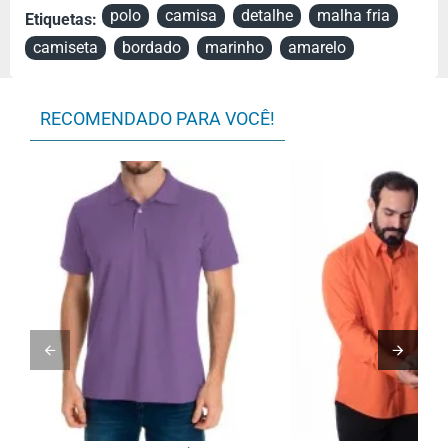
polo
camisa
detalhe
malha fria
Etiquetas:
Tecido
Malha fria
camiseta
bordado
marinho
amarelo
RECOMENDADO PARA VOCÊ!