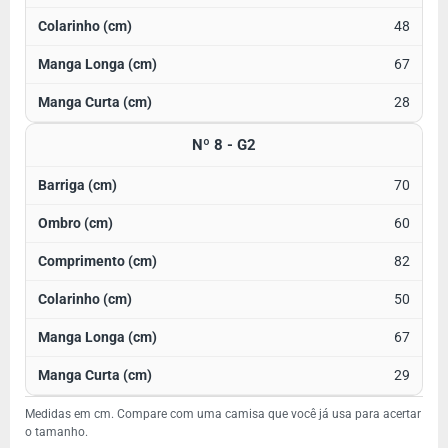
48
67
28
Nº 8 - G2
70
60
82
50
67
29
Medidas em cm. Compare com uma camisa que você já usa para acertar
o tamanho.