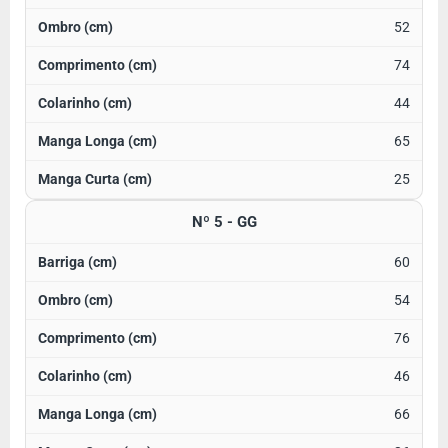
52
74
44
65
25
Nº 5 - GG
60
54
76
46
66