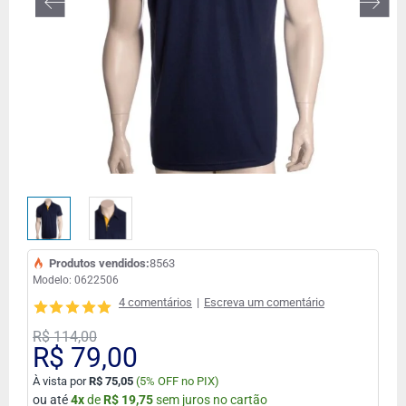
Produtos vendidos:
8563
Modelo:
0622506
4 comentários
|
Escreva um comentário
R$ 114,00
R$ 79,00
À vista por
R$ 75,05
(
5% OFF no PIX)
ou até
4
x
de
R$ 19,75
sem juros no cartão