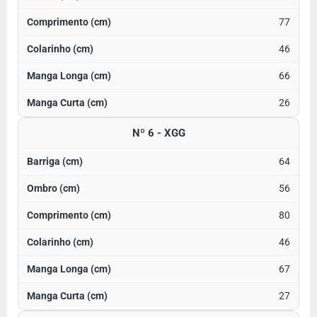
77
46
66
26
Nº 6 - XGG
64
56
80
46
67
27