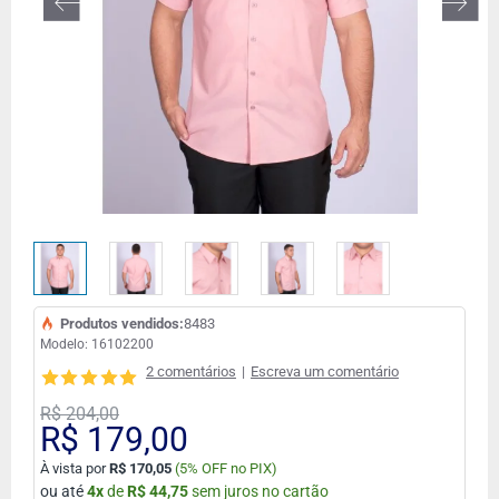
Produtos vendidos:
8483
Modelo:
16102200
2 comentários
|
Escreva um comentário
R$ 204,00
R$ 179,00
À vista por
R$ 170,05
(
5% OFF no PIX)
ou até
4
x
de
R$ 44,75
sem juros no cartão