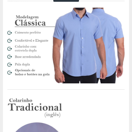
Vantagens
A camisa de linho costuma ter caimento mais largo e por isso
também é mais confortável em dias de mais calor. O tecido é
composto por fibras naturais. O que significa que, além de
mais leve, o linho permite que o corpo respire.
Além disso, esse tecido é conhecido pela qualidade. Até por
isso o custo pode ser um pouco mais alto. Mas não deixe de
investir em um peça de linho por isso. Apesar de ter um valor
um pouco mais alto do que peças de algodão ou de tecidos
sintéticos, uma camisa de linho também tem um durabilidade
muito maior.
Por isso, comprar uma camisa de linho significa investir em
uma peça que ficará no seu armário por muito tempo.