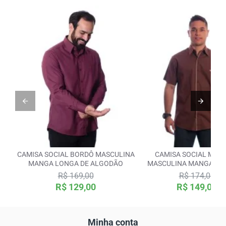
Botão Colarinho
Opcional
CAMISA SOCIAL BORDÔ MASCULINA
CAMISA SOCIAL MA
MANGA LONGA DE ALGODÃO
MASCULINA MANGA CUR
ALGODÃO
R$ 169,00
R$ 174,00
R$ 129,00
R$ 149,00
Minha conta