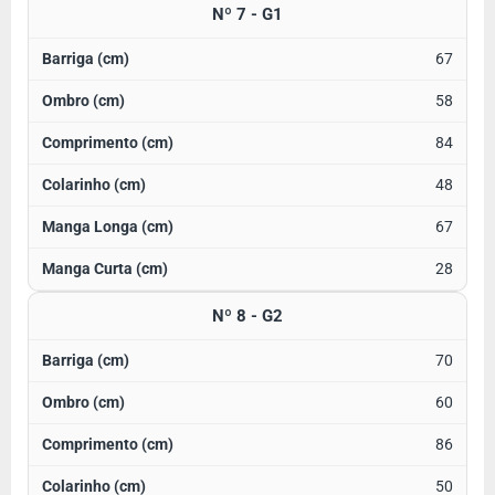
Nº 7 - G1
67
58
84
48
67
28
Nº 8 - G2
70
60
86
50