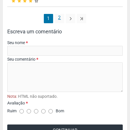
2
1
Escreva um comentário
Seu nome
Seu comentário
Nota:
HTML não suportado.
Avaliação
A
Ruim
Bom
v
a