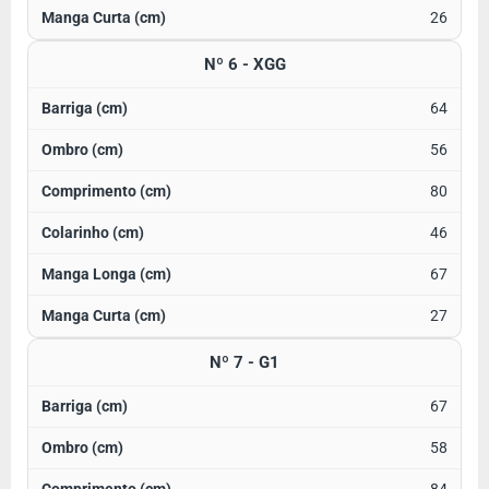
26
Nº 6 - XGG
64
56
80
46
67
27
Nº 7 - G1
67
58