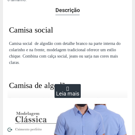
o tamanho.
Descrição
Camisa social
Camisa social de algodão com detalhe branco na parte interna do
colarinho e na frente, modelagem tradicional oferece um estlio
chique. Combina com calça social, jeans ou sarja nas cores mais
claras.
Camisa de algodão
Possui a vantagem de deixar a pele respirar por ter fibras naturais
em sua composição.
Modo de lavar
- lavagem manual