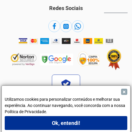
Redes Sociais
×
Verificada por
Utilizamos cookies para personalizar conteúdos e melhorar sua
experiência. Ao continuar navegando, você concorda com a nossa
Política de Privacidade.
Camisaria Dommen - Indústria e Comércio de Vestuário ME - CNPJ
31.853.551/0001-21
Ok, entendi!
Rua Ricardo de Souza Nunes, 423 - Martinópolis - SP - 19500-025