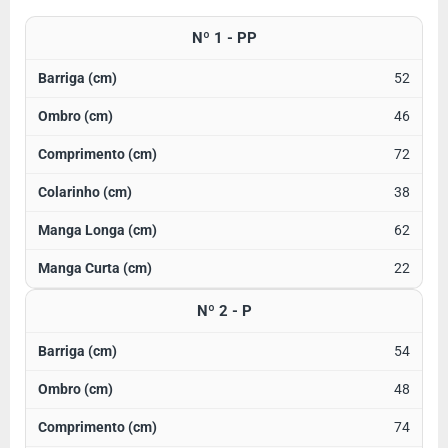
Nº 1 - PP
52
46
72
38
62
22
Nº 2 - P
54
48
74