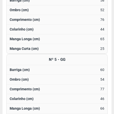
58
52
76
44
65
25
Nº 5 - GG
60
54
77
46
66