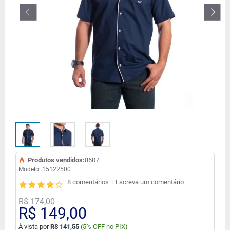
FORA DE ESTOQUE
Produtos vendidos:
8607
Modelo:
15122500
8 comentários
|
Escreva um comentário
R$ 174,00
R$ 149,00
À vista por
R$ 141,55
(
5% OFF no PIX)