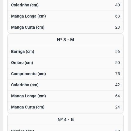
40
63
23
Nº 3 - M
56
50
75
42
64
24
Nº 4 - G