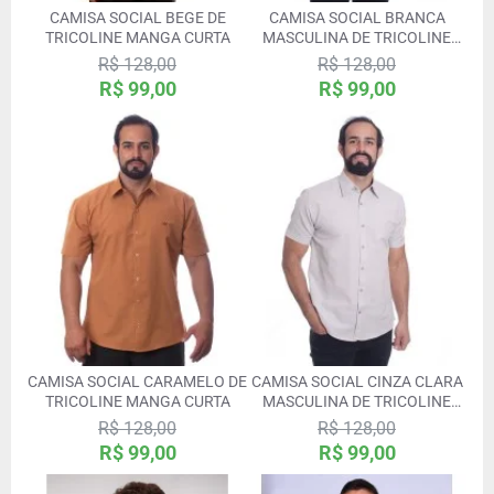
CAMISA SOCIAL BEGE DE
CAMISA SOCIAL BRANCA
TRICOLINE MANGA CURTA
MASCULINA DE TRICOLINE
MANGA CURTA
R$ 128,00
R$ 128,00
R$ 99,00
R$ 99,00
CAMISA SOCIAL CARAMELO DE
CAMISA SOCIAL CINZA CLARA
TRICOLINE MANGA CURTA
MASCULINA DE TRICOLINE
MANGA CURTA
R$ 128,00
R$ 128,00
R$ 99,00
R$ 99,00