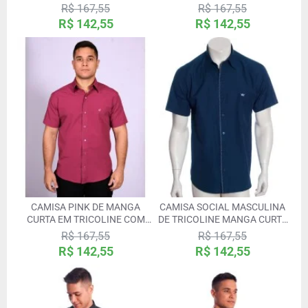
COM DETALHE DE BOLINHA,
COM DETALHE DE BOLINHA,
R$ 167,55
R$ 167,55
CÁQUI
VERMELHA
R$ 142,55
R$ 142,55
CAMISA PINK DE MANGA
CAMISA SOCIAL MASCULINA
CURTA EM TRICOLINE COM
DE TRICOLINE MANGA CURTA
DETALHE
COM DETALHE NA FRENTE,
R$ 167,55
R$ 167,55
MARINHO
R$ 142,55
R$ 142,55