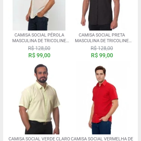
CAMISA SOCIAL PÉROLA
CAMISA SOCIAL PRETA
MASCULINA DE TRICOLINE
MASCULINA DE TRICOLINE
MANGA CURTA
MANGA CURTA
R$ 128,00
R$ 128,00
R$ 99,00
R$ 99,00
CAMISA SOCIAL VERDE CLARO
CAMISA SOCIAL VERMELHA DE