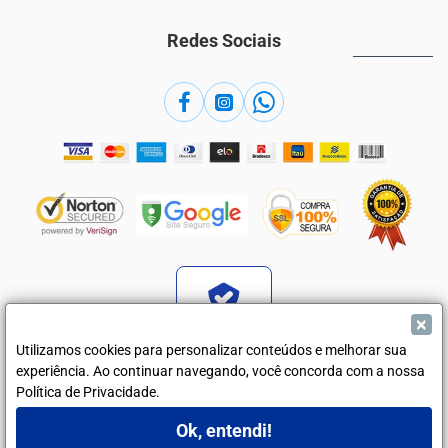
Redes Sociais
×
Verificada por
Utilizamos cookies para personalizar conteúdos e melhorar sua
experiência. Ao continuar navegando, você concorda com a nossa
Política de Privacidade.
Camisaria Dommen - Indústria e Comércio de Vestuário ME - CNPJ
31.853.551/0001-21
Ok, entendi!
FILTRAR PRODUTOS
Rua Ricardo de Souza Nunes, 423 - Martinópolis - SP - 19500-025